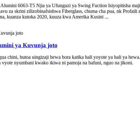
 Alumini 6063-T5 Njia ya Ufunguzi ya Swing Fuction Isiyopitisha ma
u za skrini zilizobinafsishwa Fiberglass, chuma cha pua, nk Profaili
a, kuanza kutoka 2020, kuuza kwa Amerika Kusini ...
mini ya Kuvunja joto
a chini, hutoa uingizaji hewa bora katika hali yoyote ya hali ya he
vyote nyumbani kwako ikiwa ni pamoja na bafuni, nguo na jikoni.