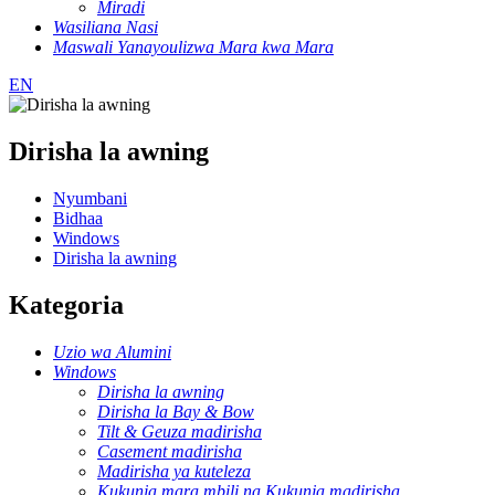
Miradi
Wasiliana Nasi
Maswali Yanayoulizwa Mara kwa Mara
EN
Dirisha la awning
Nyumbani
Bidhaa
Windows
Dirisha la awning
Kategoria
Uzio wa Alumini
Windows
Dirisha la awning
Dirisha la Bay & Bow
Tilt & Geuza madirisha
Casement madirisha
Madirisha ya kuteleza
Kukunja mara mbili na Kukunja madirisha