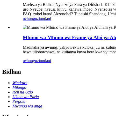
Maelezo ya Bidhaa Nyenzo ya Sura ya Dirisha la Kianzi
uso Nyeupe, nyeusi, kijivu, kahawa, mbao, Nyenzo za wav
FAQ1zobel brand Akzonobel? Tunaishi Shandong, Uchin
uchunguzi
undani
Mfumo wa Mfumo wa Frame ya Aloi ya Alu
Madirisha ya awning, yaliyowekwa kutoka juu na kufungu
hewa ulioboreshwa, na kuifanya kuwa bora kwa vyumba 
uchunguzi
undani
Bidhaa
Windows
Milango
Reli na Uzio
Ukuta wa Pazia
Pergola
Mwanga wa anga