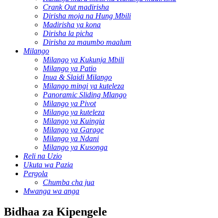
Crank Out madirisha
Dirisha moja na Hung Mbili
Madirisha ya kona
Dirisha la picha
Dirisha za maumbo maalum
Milango
Milango ya Kukunja Mbili
Milango ya Patio
Inua & Slaidi Milango
Milango mingi ya kuteleza
Panoramic Sliding Mlango
Milango ya Pivot
Milango ya kuteleza
Milango ya Kuingia
Milango ya Garage
Milango ya Ndani
Milango ya Kusonga
Reli na Uzio
Ukuta wa Pazia
Pergola
Chumba cha jua
Mwanga wa anga
Bidhaa za Kipengele