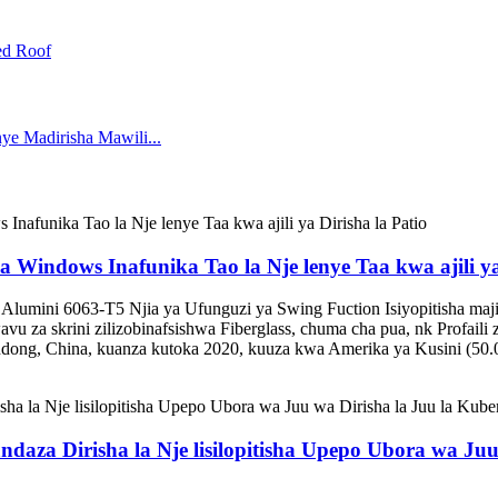
Windows Inafunika Tao la Nje lenye Taa kwa ajili ya 
 Alumini 6063-T5 Njia ya Ufunguzi ya Swing Fuction Isiyopitisha ma
u za skrini zilizobinafsishwa Fiberglass, chuma cha pua, nk Profaili
ndong, China, kuanza kutoka 2020, kuuza kwa Amerika ya Kusini (50.
andaza Dirisha la Nje lisilopitisha Upepo Ubora wa Ju