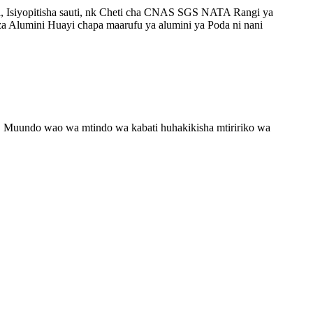
ji, Isiyopitisha sauti, nk Cheti cha CNAS SGS NATA Rangi ya
 za Alumini Huayi chapa maarufu ya alumini ya Poda ni nani
wa. Muundo wao wa mtindo wa kabati huhakikisha mtiririko wa