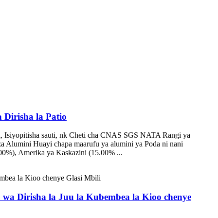
Dirisha la Patio
ji, Isiyopitisha sauti, nk Cheti cha CNAS SGS NATA Rangi ya
 za Alumini Huayi chapa maarufu ya alumini ya Poda ni nani
00%), Amerika ya Kaskazini (15.00% ...
u wa Dirisha la Juu la Kubembea la Kioo chenye