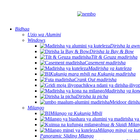
Bidhaa
Uzio wa Alumini
Windows
Dirisha la awn
Dirisha la Bay & Bow
Tilt & Geuza madirisha
Casement madirisha
Madirisha ya kuteleza
Kukunja mara mbili na Kukunja madirisha
Crank Out madirisha
Madirisha ya kon
Dirisha la picha
Milango
Milango ya Kukunja Mbili
Inua & Slaidi Mila
Milango mingi ya kut
Panoramic Sliding Mlango