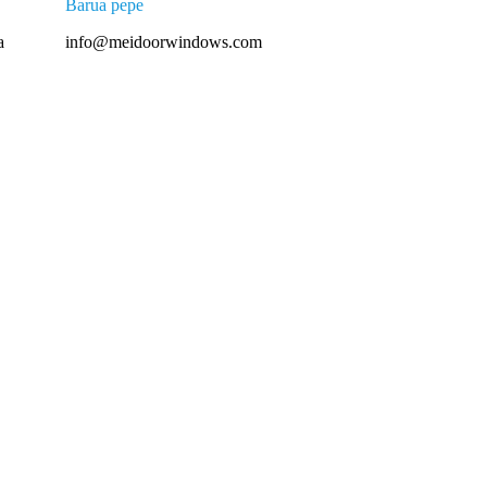
Barua pepe
a
info@meidoorwindows.com