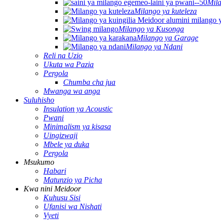
Mila
Milango ya kuteleza
Milango ya Kusonga
Milango ya Garage
Milango ya Ndani
Reli na Uzio
Ukuta wa Pazia
Pergola
Chumba cha jua
Mwanga wa anga
Suluhisho
Insulation ya Acoustic
Pwani
Minimalism ya kisasa
Uingizwaji
Mbele ya duka
Pergola
Msukumo
Habari
Matunzio ya Picha
Kwa nini Meidoor
Kuhusu Sisi
Ufanisi wa Nishati
Vyeti