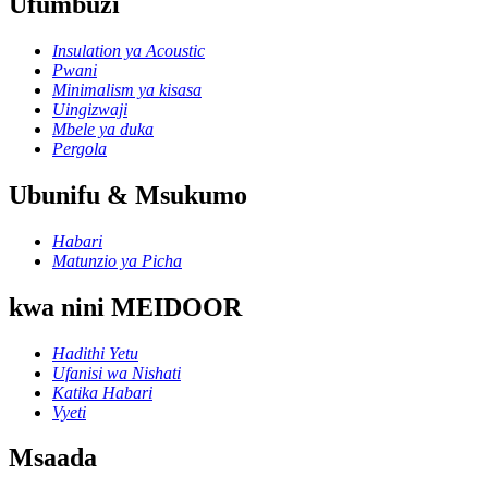
Ufumbuzi
Insulation ya Acoustic
Pwani
Minimalism ya kisasa
Uingizwaji
Mbele ya duka
Pergola
Ubunifu & Msukumo
Habari
Matunzio ya Picha
kwa nini MEIDOOR
Hadithi Yetu
Ufanisi wa Nishati
Katika Habari
Vyeti
Msaada