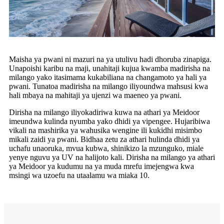
Maisha ya pwani ni mazuri na ya utulivu hadi dhoruba zinapiga.
Unapoishi karibu na maji, unahitaji kujua kwamba madirisha na
milango yako itasimama kukabiliana na changamoto ya hali ya
pwani. Tunatoa madirisha na milango iliyoundwa mahsusi kwa
hali mbaya na mahitaji ya ujenzi wa maeneo ya pwani.
Dirisha na milango iliyokadiriwa kuwa na athari ya Meidoor
imeundwa kulinda nyumba yako dhidi ya vipengee. Hujaribiwa
vikali na mashirika ya wahusika wengine ili kukidhi misimbo
mikali zaidi ya pwani. Bidhaa zetu za athari hulinda dhidi ya
uchafu unaoruka, mvua kubwa, shinikizo la mzunguko, miale
yenye nguvu ya UV na halijoto kali. Dirisha na milango ya athari
ya Meidoor ya kudumu na ya muda mrefu imejengwa kwa
msingi wa uzoefu na utaalamu wa miaka 10.