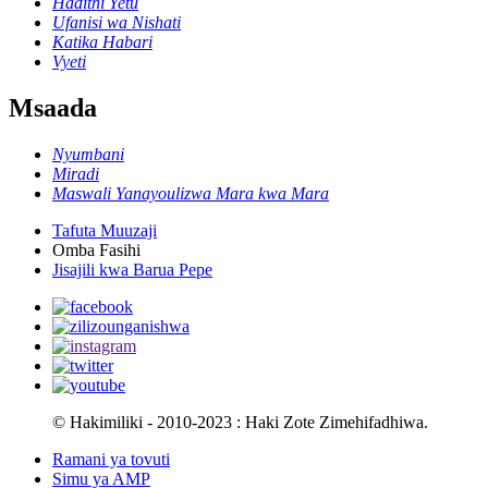
Hadithi Yetu
Ufanisi wa Nishati
Katika Habari
Vyeti
Msaada
Nyumbani
Miradi
Maswali Yanayoulizwa Mara kwa Mara
Tafuta Muuzaji
Omba Fasihi
Jisajili kwa Barua Pepe
© Hakimiliki - 2010-2023 : Haki Zote Zimehifadhiwa.
Ramani ya tovuti
Simu ya AMP