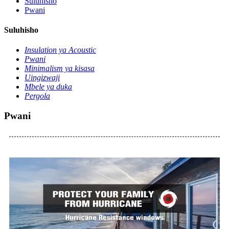
Suluhisho
Pwani
Suluhisho
Insulation ya Acoustic
Pwani
Minimalism ya kisasa
Uingizwaji
Mbele ya duka
Pergola
Pwani