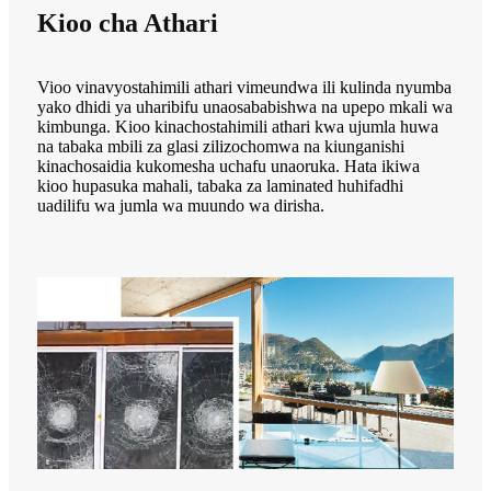
Kioo cha Athari
Vioo vinavyostahimili athari vimeundwa ili kulinda nyumba
yako dhidi ya uharibifu unaosababishwa na upepo mkali wa
kimbunga. Kioo kinachostahimili athari kwa ujumla huwa
na tabaka mbili za glasi zilizochomwa na kiunganishi
kinachosaidia kukomesha uchafu unaoruka. Hata ikiwa
kioo hupasuka mahali, tabaka za laminated huhifadhi
uadilifu wa jumla wa muundo wa dirisha.