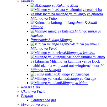
Milango
Milango ya Kukunja Mbili
Milango ya Patio
Inua & Slaidi
Milango
Milango mingi ya
kuteleza
Panoramic Sliding Mlango
Milango ya Pivot
Milango ya kuteleza
Milango ya Kuingia
Milango ya Kusonga
Milango ya Garage
Milango ya Ndani
Reli na Uzio
Ukuta wa Pazia
Pergola
Chumba cha jua
Mwanga wa anga