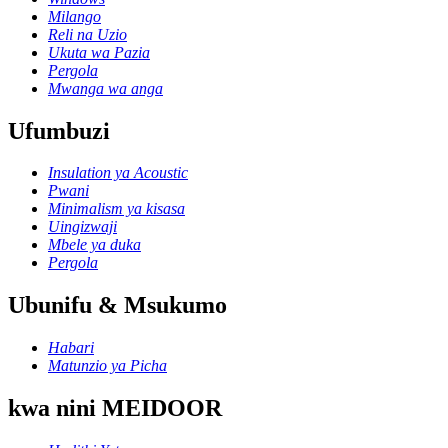
Milango
Reli na Uzio
Ukuta wa Pazia
Pergola
Mwanga wa anga
Ufumbuzi
Insulation ya Acoustic
Pwani
Minimalism ya kisasa
Uingizwaji
Mbele ya duka
Pergola
Ubunifu & Msukumo
Habari
Matunzio ya Picha
kwa nini MEIDOOR