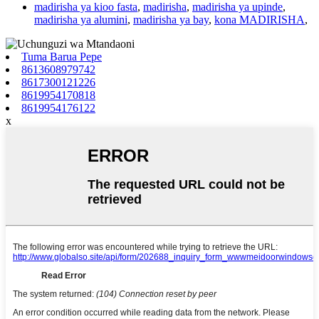
madirisha ya kioo fasta
,
madirisha
,
madirisha ya upinde
,
madirisha ya alumini
,
madirisha ya bay
,
kona MADIRISHA
,
Tuma Barua Pepe
8613608979742
8617300121226
8619954170818
8619954176122
x