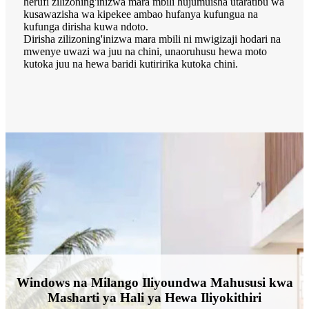
herufi zilizoning'inizwa mara mbili hujumuisha utaratibu wa
kusawazisha wa kipekee ambao hufanya kufungua na
kufunga dirisha kuwa ndoto.
Dirisha zilizoning'inizwa mara mbili ni mwigizaji hodari na
mwenye uwazi wa juu na chini, unaoruhusu hewa moto
kutoka juu na hewa baridi kutiririka kutoka chini.
Windows na Milango Iliyoundwa Mahususi kwa
Masharti ya Hali ya Hewa Iliyokithiri