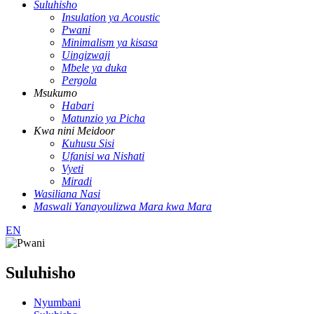
Suluhisho
Insulation ya Acoustic
Pwani
Minimalism ya kisasa
Uingizwaji
Mbele ya duka
Pergola
Msukumo
Habari
Matunzio ya Picha
Kwa nini Meidoor
Kuhusu Sisi
Ufanisi wa Nishati
Vyeti
Miradi
Wasiliana Nasi
Maswali Yanayoulizwa Mara kwa Mara
EN
Suluhisho
Nyumbani