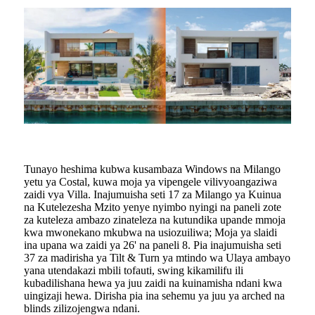
Tunayo heshima kubwa kusambaza Windows na Milango
yetu ya Costal, kuwa moja ya vipengele vilivyoangaziwa
zaidi vya Villa. Inajumuisha seti 17 za Milango ya Kuinua
na Kutelezesha Mzito yenye nyimbo nyingi na paneli zote
za kuteleza ambazo zinateleza na kutundika upande mmoja
kwa mwonekano mkubwa na usiozuiliwa; Moja ya slaidi
ina upana wa zaidi ya 26' na paneli 8. Pia inajumuisha seti
37 za madirisha ya Tilt & Turn ya mtindo wa Ulaya ambayo
yana utendakazi mbili tofauti, swing kikamilifu ili
kubadilishana hewa ya juu zaidi na kuinamisha ndani kwa
uingizaji hewa. Dirisha pia ina sehemu ya juu ya arched na
blinds zilizojengwa ndani.