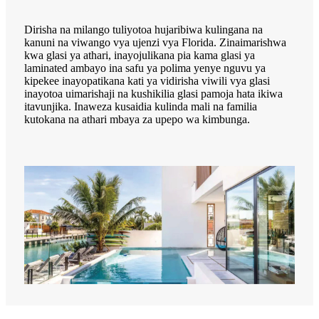
Dirisha na milango tuliyotoa hujaribiwa kulingana na
kanuni na viwango vya ujenzi vya Florida. Zinaimarishwa
kwa glasi ya athari, inayojulikana pia kama glasi ya
laminated ambayo ina safu ya polima yenye nguvu ya
kipekee inayopatikana kati ya vidirisha viwili vya glasi
inayotoa uimarishaji na kushikilia glasi pamoja hata ikiwa
itavunjika. Inaweza kusaidia kulinda mali na familia
kutokana na athari mbaya za upepo wa kimbunga.