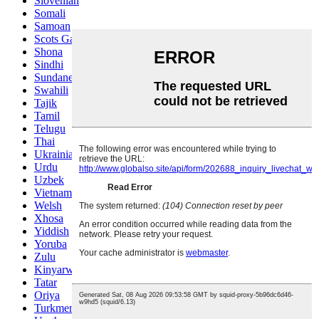
Slovenian
Somali
Samoan
Scots Gaelic
Shona
Sindhi
Sundanese
Swahili
Tajik
Tamil
Telugu
Thai
Ukrainian
Urdu
Uzbek
Vietnamese
Welsh
Xhosa
Yiddish
Yoruba
Zulu
Kinyarwanda
Tatar
Oriya
Turkmen