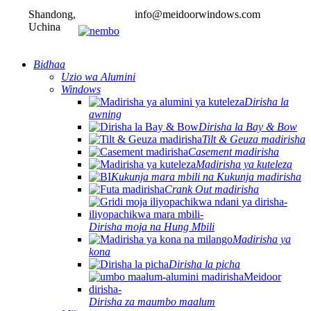
Shandong,
info@meidoorwindows.com
Uchina
Bidhaa
Uzio wa Alumini
Windows
Dirisha la
awning
Dirisha la Bay & Bow
Tilt & Geuza madirisha
Casement madirisha
Madirisha ya kuteleza
Kukunja mara mbili na Kukunja madirisha
Crank Out madirisha
Dirisha moja na Hung Mbili
Madirisha ya
kona
Dirisha la picha
Dirisha za maumbo maalum