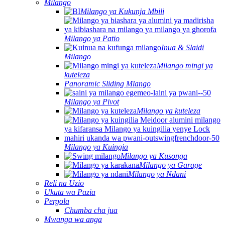
Milango
Milango ya Kukunja Mbili
Milango ya Patio
Inua & Slaidi
Milango
Milango mingi ya
kuteleza
Panoramic Sliding Mlango
Milango ya Pivot
Milango ya kuteleza
Milango ya Kuingia
Milango ya Kusonga
Milango ya Garage
Milango ya Ndani
Reli na Uzio
Ukuta wa Pazia
Pergola
Chumba cha jua
Mwanga wa anga