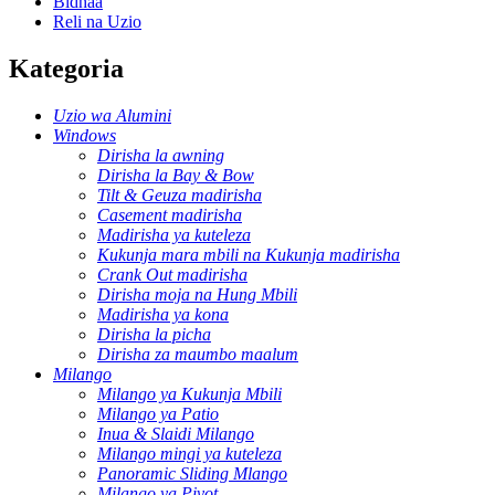
Bidhaa
Reli na Uzio
Kategoria
Uzio wa Alumini
Windows
Dirisha la awning
Dirisha la Bay & Bow
Tilt & Geuza madirisha
Casement madirisha
Madirisha ya kuteleza
Kukunja mara mbili na Kukunja madirisha
Crank Out madirisha
Dirisha moja na Hung Mbili
Madirisha ya kona
Dirisha la picha
Dirisha za maumbo maalum
Milango
Milango ya Kukunja Mbili
Milango ya Patio
Inua & Slaidi Milango
Milango mingi ya kuteleza
Panoramic Sliding Mlango
Milango ya Pivot