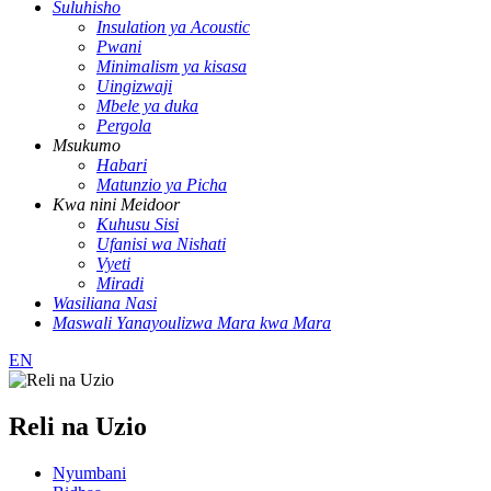
Suluhisho
Insulation ya Acoustic
Pwani
Minimalism ya kisasa
Uingizwaji
Mbele ya duka
Pergola
Msukumo
Habari
Matunzio ya Picha
Kwa nini Meidoor
Kuhusu Sisi
Ufanisi wa Nishati
Vyeti
Miradi
Wasiliana Nasi
Maswali Yanayoulizwa Mara kwa Mara
EN
Reli na Uzio
Nyumbani