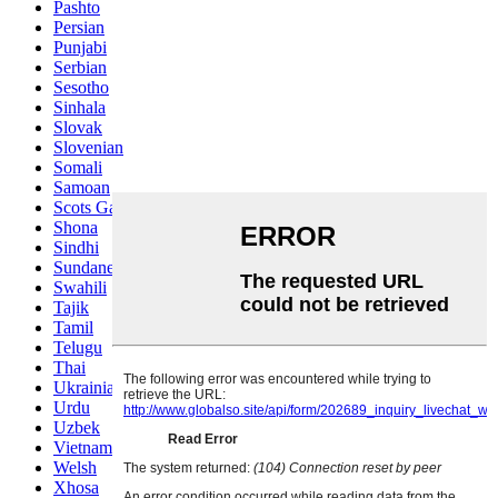
Pashto
Persian
Punjabi
Serbian
Sesotho
Sinhala
Slovak
Slovenian
Somali
Samoan
Scots Gaelic
Shona
Sindhi
Sundanese
Swahili
Tajik
Tamil
Telugu
Thai
Ukrainian
Urdu
Uzbek
Vietnamese
Welsh
Xhosa