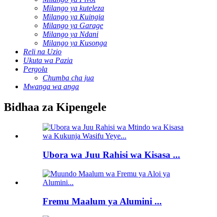
Milango ya kuteleza
Milango ya Kuingia
Milango ya Garage
Milango ya Ndani
Milango ya Kusonga
Reli na Uzio
Ukuta wa Pazia
Pergola
Chumba cha jua
Mwanga wa anga
Bidhaa za Kipengele
Ubora wa Juu Rahisi wa Kisasa ...
Fremu Maalum ya Alumini ...