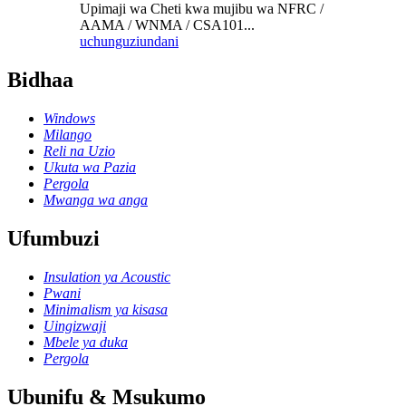
Upimaji wa Cheti kwa mujibu wa NFRC /
AAMA / WNMA / CSA101...
uchunguzi
undani
Bidhaa
Windows
Milango
Reli na Uzio
Ukuta wa Pazia
Pergola
Mwanga wa anga
Ufumbuzi
Insulation ya Acoustic
Pwani
Minimalism ya kisasa
Uingizwaji
Mbele ya duka
Pergola
Ubunifu & Msukumo