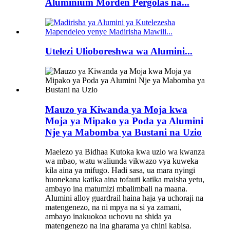
Aluminium Morden Pergolas na...
Utelezi Ulioboreshwa wa Alumini...
Mauzo ya Kiwanda ya Moja kwa
Moja ya Mipako ya Poda ya Alumini
Nje ya Mabomba ya Bustani na Uzio
Maelezo ya Bidhaa Kutoka kwa uzio wa kwanza
wa mbao, watu waliunda vikwazo vya kuweka
kila aina ya mifugo. Hadi sasa, ua mara nyingi
huonekana katika aina tofauti katika maisha yetu,
ambayo ina matumizi mbalimbali na maana.
Alumini alloy guardrail haina haja ya uchoraji na
matengenezo, na ni mpya na si ya zamani,
ambayo inakuokoa uchovu na shida ya
matengenezo na ina gharama ya chini kabisa.