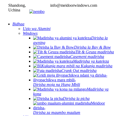
Shandong,
info@meidoorwindows.com
Uchina
Bidhaa
Uzio wa Alumini
Windows
Dirisha la
awning
Dirisha la Bay & Bow
Tilt & Geuza madirisha
Casement madirisha
Madirisha ya kuteleza
Kukunja mara mbili na Kukunja madirisha
Crank Out madirisha
Dirisha moja na Hung Mbili
Madirisha ya
kona
Dirisha la picha
Dirisha za maumbo maalum