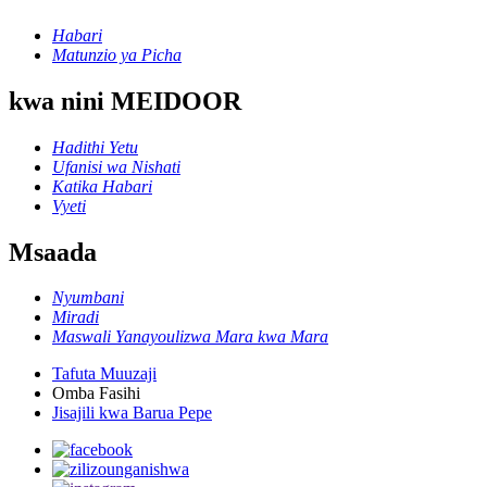
Habari
Matunzio ya Picha
kwa nini MEIDOOR
Hadithi Yetu
Ufanisi wa Nishati
Katika Habari
Vyeti
Msaada
Nyumbani
Miradi
Maswali Yanayoulizwa Mara kwa Mara
Tafuta Muuzaji
Omba Fasihi
Jisajili kwa Barua Pepe