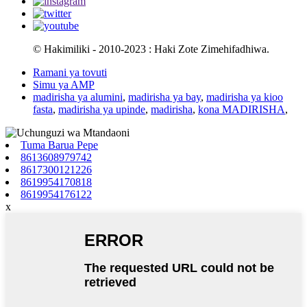
© Hakimiliki - 2010-2023 : Haki Zote Zimehifadhiwa.
Ramani ya tovuti
Simu ya AMP
madirisha ya alumini
,
madirisha ya bay
,
madirisha ya kioo
fasta
,
madirisha ya upinde
,
madirisha
,
kona MADIRISHA
,
Tuma Barua Pepe
8613608979742
8617300121226
8619954170818
8619954176122
x