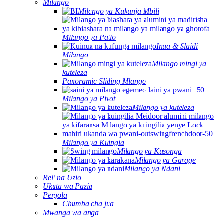
Milango
Milango ya Kukunja Mbili
Milango ya Patio
Inua & Slaidi
Milango
Milango mingi ya
kuteleza
Panoramic Sliding Mlango
Milango ya Pivot
Milango ya kuteleza
Milango ya Kuingia
Milango ya Kusonga
Milango ya Garage
Milango ya Ndani
Reli na Uzio
Ukuta wa Pazia
Pergola
Chumba cha jua
Mwanga wa anga