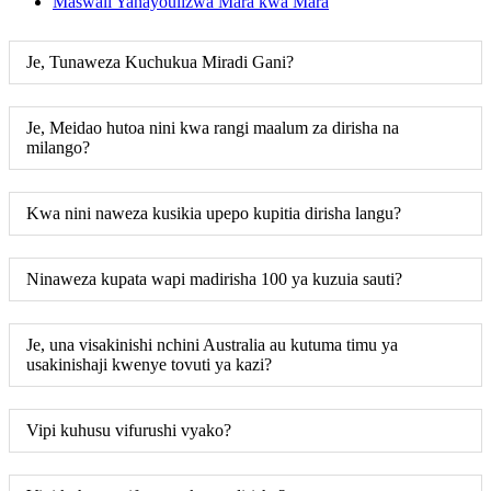
Maswali Yanayoulizwa Mara kwa Mara
Je, Tunaweza Kuchukua Miradi Gani?
Je, Meidao hutoa nini kwa rangi maalum za dirisha na
milango?
Kwa nini naweza kusikia upepo kupitia dirisha langu?
Ninaweza kupata wapi madirisha 100 ya kuzuia sauti?
Je, una visakinishi nchini Australia au kutuma timu ya
usakinishaji kwenye tovuti ya kazi?
Vipi kuhusu vifurushi vyako?