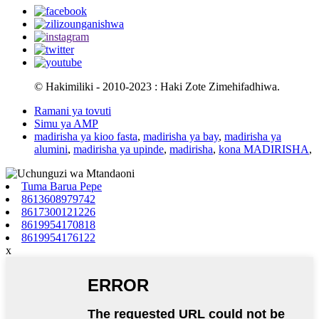
© Hakimiliki - 2010-2023 : Haki Zote Zimehifadhiwa.
Ramani ya tovuti
Simu ya AMP
madirisha ya kioo fasta
,
madirisha ya bay
,
madirisha ya
alumini
,
madirisha ya upinde
,
madirisha
,
kona MADIRISHA
,
Tuma Barua Pepe
8613608979742
8617300121226
8619954170818
8619954176122
x