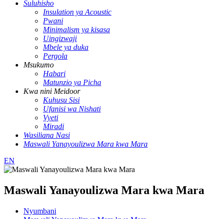
Suluhisho
Insulation ya Acoustic
Pwani
Minimalism ya kisasa
Uingizwaji
Mbele ya duka
Pergola
Msukumo
Habari
Matunzio ya Picha
Kwa nini Meidoor
Kuhusu Sisi
Ufanisi wa Nishati
Vyeti
Miradi
Wasiliana Nasi
Maswali Yanayoulizwa Mara kwa Mara
EN
Maswali Yanayoulizwa Mara kwa Mara
Nyumbani