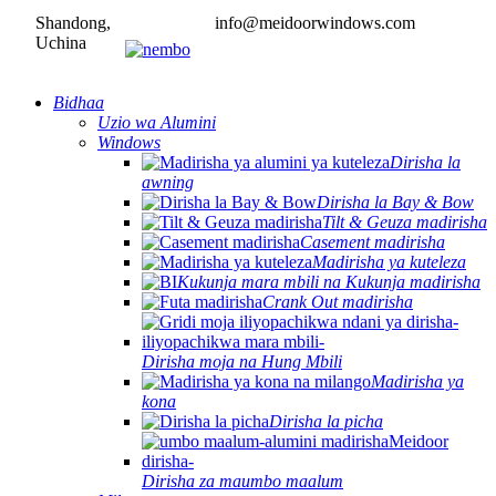
Shandong,
info@meidoorwindows.com
Uchina
Bidhaa
Uzio wa Alumini
Windows
Dirisha la
awning
Dirisha la Bay & Bow
Tilt & Geuza madirisha
Casement madirisha
Madirisha ya kuteleza
Kukunja mara mbili na Kukunja madirisha
Crank Out madirisha
Dirisha moja na Hung Mbili
Madirisha ya
kona
Dirisha la picha
Dirisha za maumbo maalum