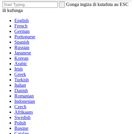
Gonga ingiza ili kutafuta au ESC
ili kufunga
English
French
German
Portuguese
Spanish
Russian
Japanese
Korean
Arabic
Irish
Greek
Turkish
Italian
Danish
Romanian
Indonesian
Czech
Afrikaans
Swedish
Polish
Basque
Catalan