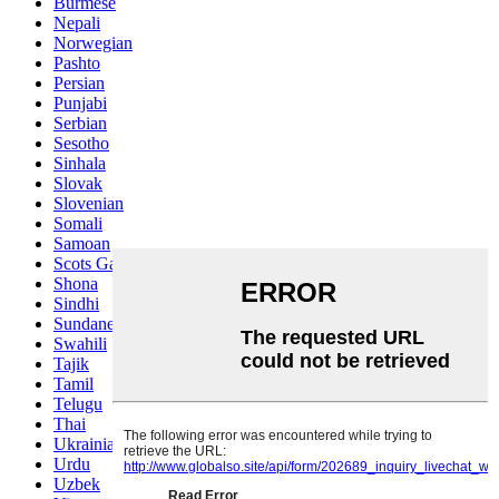
Burmese
Nepali
Norwegian
Pashto
Persian
Punjabi
Serbian
Sesotho
Sinhala
Slovak
Slovenian
Somali
Samoan
Scots Gaelic
Shona
Sindhi
Sundanese
Swahili
Tajik
Tamil
Telugu
Thai
Ukrainian
Urdu
Uzbek