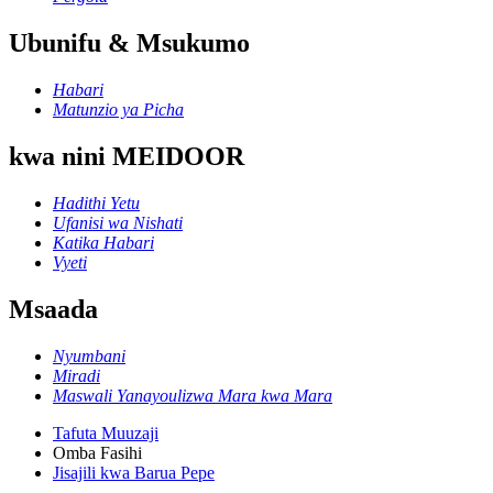
Ubunifu & Msukumo
Habari
Matunzio ya Picha
kwa nini MEIDOOR
Hadithi Yetu
Ufanisi wa Nishati
Katika Habari
Vyeti
Msaada
Nyumbani
Miradi
Maswali Yanayoulizwa Mara kwa Mara
Tafuta Muuzaji
Omba Fasihi
Jisajili kwa Barua Pepe