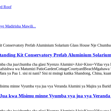
estanding Kit Conservatory Prefab Aluminium Solar
mba cha jua/chumba cha glasi Nyenzo Alumini+Aloi+Kioo+Vifaa vya 
binafsishwa wa Matumizi PatioGardenCottageCourtyardBeachMgahawa
 ya Paa 1. sisi ni nani? Sisi ni msingi katika Shandong, China, kuan
Jua kwa Misimu minne Vyumba vya jua vya Veranda A
mba cha jua/chumba cha glasi Nyenzo Alumini+Aloi+Kioo+Vifaa vya 