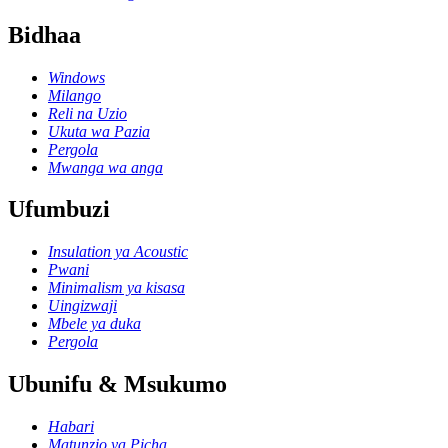
Bidhaa
Windows
Milango
Reli na Uzio
Ukuta wa Pazia
Pergola
Mwanga wa anga
Ufumbuzi
Insulation ya Acoustic
Pwani
Minimalism ya kisasa
Uingizwaji
Mbele ya duka
Pergola
Ubunifu & Msukumo
Habari
Matunzio ya Picha