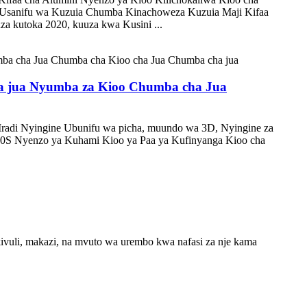
 Usanifu wa Kuzuia Chumba Kinachoweza Kuzuia Maji Kifaa
za kutoka 2020, kuuza kwa Kusini ...
vya jua Nyumba za Kioo Chumba cha Jua
Mradi Nyingine Ubunifu wa picha, muundo wa 3D, Nyingine za
80S Nyenzo ya Kuhami Kioo ya Paa ya Kufinyanga Kioo cha
 kivuli, makazi, na mvuto wa urembo kwa nafasi za nje kama