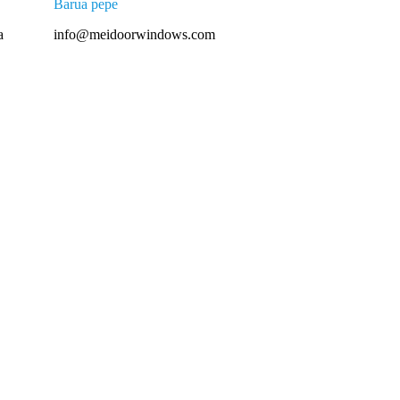
Barua pepe
a
info@meidoorwindows.com