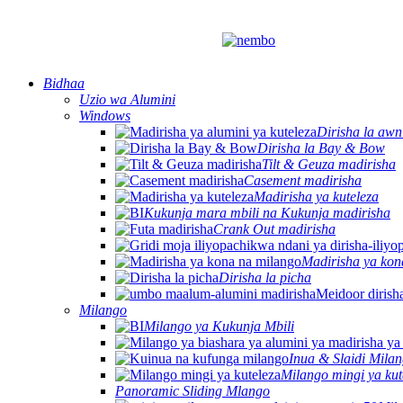
Bidhaa
Uzio wa Alumini
Windows
Dirisha la awn
Dirisha la Bay & Bow
Tilt & Geuza madirisha
Casement madirisha
Madirisha ya kuteleza
Kukunja mara mbili na Kukunja madirisha
Crank Out madirisha
Madirisha ya kon
Dirisha la picha
Milango
Milango ya Kukunja Mbili
Inua & Slaidi Mila
Milango mingi ya kut
Panoramic Sliding Mlango