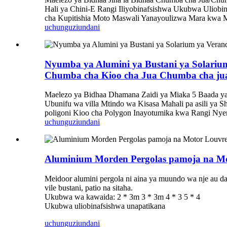
Hali ya Chini-E Rangi Iliyobinafsishwa Ukubwa Ulio
cha Kupitishia Moto Maswali Yanayoulizwa Mara kwa Mara
uchunguzi
undani
Nyumba ya Alumini ya Bustani ya Solariu
Chumba cha Kioo cha Jua Chumba cha ju
Maelezo ya Bidhaa Dhamana Zaidi ya Miaka 5 Baada ya 
Ubunifu wa villa Mtindo wa Kisasa Mahali pa asili 
poligoni Kioo cha Polygon Inayotumika kwa Rangi Nyeng
uchunguzi
undani
Aluminium Morden Pergolas pamoja na M
Meidoor alumini pergola ni aina ya muundo wa nje au da
vile bustani, patio na sitaha.
Ukubwa wa kawaida: 2 * 3m 3 * 3m 4 * 3 5 * 4
Ukubwa uliobinafsishwa unapatikana
uchunguzi
undani