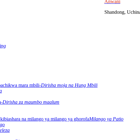
Anwani
Shandong, Uchin
ing
Dirisha moja na Hung Mbili
a
Dirisha za maumbo maalum
Milango ya Patio
ngo
eleza