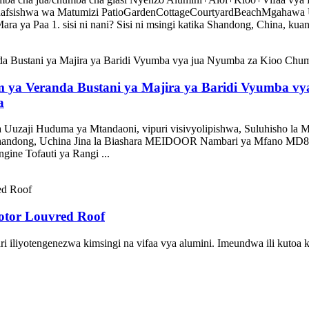
binafsishwa wa Matumizi PatioGardenCottageCourtyardBeachMgahawa
 ya Paa 1. sisi ni nani? Sisi ni msingi katika Shandong, China, kuan
m ya Veranda Bustani ya Majira ya Baridi Vyumba 
a
Uuzaji Huduma ya Mtandaoni, vipuri visivyolipishwa, Suluhisho la 
ya Shandong, Uchina Jina la Biashara MEIDOOR Nambari ya Mfano MD
ine Tofauti ya Rangi ...
otor Louvred Roof
ri iliyotengenezwa kimsingi na vifaa vya alumini. Imeundwa ili kutoa