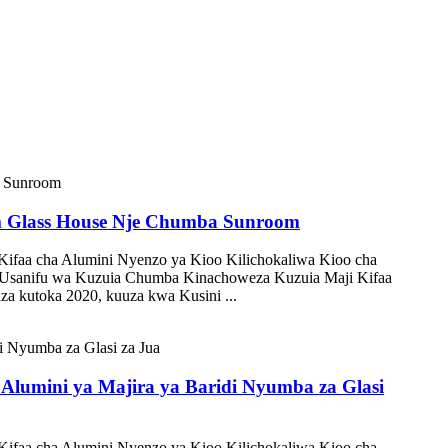
ium Glass House Nje Chumba Sunroom
Kifaa cha Alumini Nyenzo ya Kioo Kilichokaliwa Kioo cha
 Usanifu wa Kuzuia Chumba Kinachoweza Kuzuia Maji Kifaa
za kutoka 2020, kuuza kwa Kusini ...
lumini ya Majira ya Baridi Nyumba za Glasi
Kifaa cha Alumini Nyenzo ya Kioo Kilichokaliwa Kioo cha