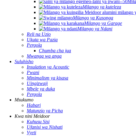
Mila
Milango ya kuteleza
Milango ya Kusonga
Milango ya Garage
Milango ya Ndani
Reli na Uzio
Ukuta wa Pazia
Pergola
Chumba cha jua
Mwanga wa anga
Suluhisho
Insulation ya Acoustic
Pwani
Minimalism ya kisasa
Uingizwaji
Mbele ya duka
Pergola
Msukumo
Habari
Matunzio ya Picha
Kwa nini Meidoor
Kuhusu Sisi
Ufanisi wa Nishati
Vyeti