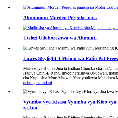
Aluminium Morden Pergolas na...
Utelezi Ulioboreshwa wa Alumini...
Lowes Skylight 4 Msimu wa Patio Kit Fre
Maelezo ya Bidhaa Jina la Bidhaa Chumba cha Jua/Chu
Hali ya Chini-E Rangi Iliyobinafsishwa Ukubwa Ulio
cha Kupitishia Moto Maswali Yanayoulizwa Mara kwa Mara
uchunguzi
undani
Vyumba vya Kisasa Vyumba vya Kioo vya 
za Jua
Maelezo ya Bidhaa Jina la Bidhaa Chumba cha Jua/Chu