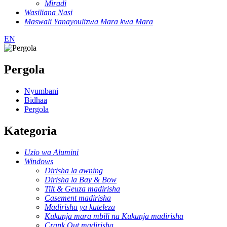
Miradi
Wasiliana Nasi
Maswali Yanayoulizwa Mara kwa Mara
EN
Pergola
Nyumbani
Bidhaa
Pergola
Kategoria
Uzio wa Alumini
Windows
Dirisha la awning
Dirisha la Bay & Bow
Tilt & Geuza madirisha
Casement madirisha
Madirisha ya kuteleza
Kukunja mara mbili na Kukunja madirisha
Crank Out madirisha