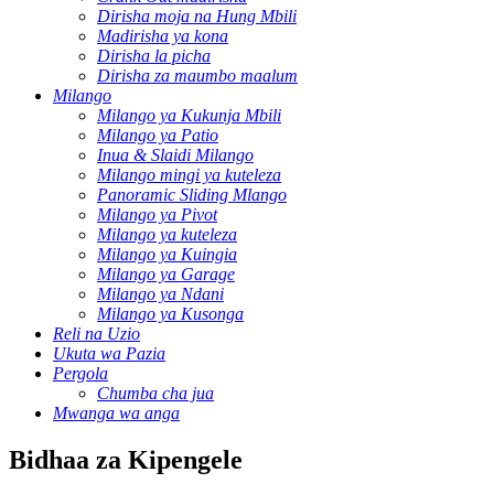
Dirisha moja na Hung Mbili
Madirisha ya kona
Dirisha la picha
Dirisha za maumbo maalum
Milango
Milango ya Kukunja Mbili
Milango ya Patio
Inua & Slaidi Milango
Milango mingi ya kuteleza
Panoramic Sliding Mlango
Milango ya Pivot
Milango ya kuteleza
Milango ya Kuingia
Milango ya Garage
Milango ya Ndani
Milango ya Kusonga
Reli na Uzio
Ukuta wa Pazia
Pergola
Chumba cha jua
Mwanga wa anga
Bidhaa za Kipengele