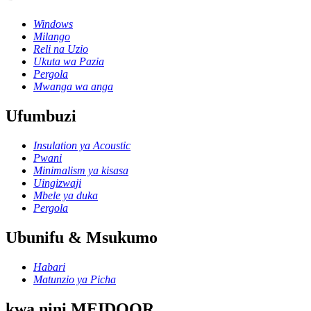
Windows
Milango
Reli na Uzio
Ukuta wa Pazia
Pergola
Mwanga wa anga
Ufumbuzi
Insulation ya Acoustic
Pwani
Minimalism ya kisasa
Uingizwaji
Mbele ya duka
Pergola
Ubunifu & Msukumo
Habari
Matunzio ya Picha
kwa nini MEIDOOR