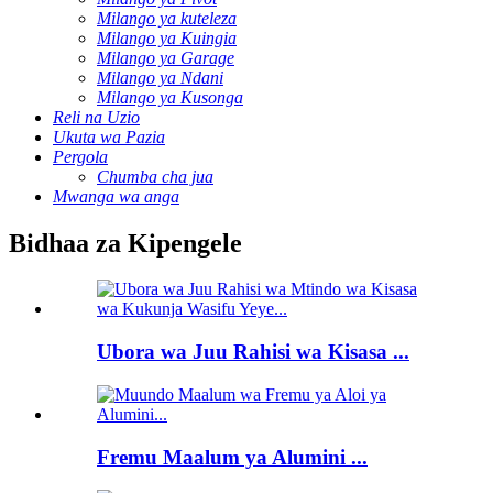
Milango ya kuteleza
Milango ya Kuingia
Milango ya Garage
Milango ya Ndani
Milango ya Kusonga
Reli na Uzio
Ukuta wa Pazia
Pergola
Chumba cha jua
Mwanga wa anga
Bidhaa za Kipengele
Ubora wa Juu Rahisi wa Kisasa ...
Fremu Maalum ya Alumini ...