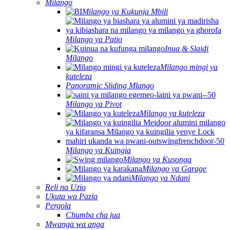
Milango
Milango ya Kukunja Mbili
Milango ya Patio
Inua & Slaidi
Milango
Milango mingi ya
kuteleza
Panoramic Sliding Mlango
Milango ya Pivot
Milango ya kuteleza
Milango ya Kuingia
Milango ya Kusonga
Milango ya Garage
Milango ya Ndani
Reli na Uzio
Ukuta wa Pazia
Pergola
Chumba cha jua
Mwanga wa anga