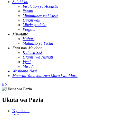
Suluhisho
Insulation ya Acoustic
Pwani
Minimalism ya kisasa
Uingizwaji
Mbele ya duka
Pergola
Msukumo
Habari
Matunzio ya Picha
Kwa nini Meidoor
Kuhusu Sisi
Ufanisi wa Nishati
Vyeti
Miradi
Wasiliana Nasi
Maswali Yanayoulizwa Mara kwa Mara
EN
Ukuta wa Pazia
Nyumbani