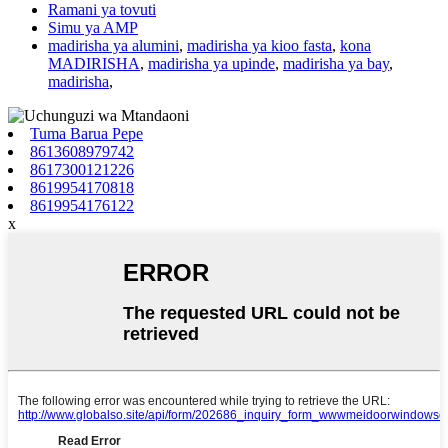
Ramani ya tovuti
Simu ya AMP
madirisha ya alumini
,
madirisha ya kioo fasta
,
kona
MADIRISHA
,
madirisha ya upinde
,
madirisha ya bay
,
madirisha
,
Tuma Barua Pepe
8613608979742
8617300121226
8619954170818
8619954176122
x