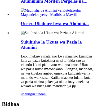
Aluminium Morden Pergolas na...
Utelezi Ulioboreshwa wa Alumini...
Suluhisho la Ukuta wa Pazia la
Alumini
Leo, imekuwa matarajio kwa majengo kuingiza
kuta za pazia kutokana na si tu faida zao za
vitendo lakini pia mvuto wao wa uzuri. Ukuta
wa pazia hutoa mwonekano uliong'aa, maridadi,
na wa kipekee ambao umekuja kuhusishwa na
muundo wa kisasa. Katika maeneo fulani, kuta
za pazia ni aina pekee ya ukuta inayoonekana
wakati wa kuangalia mandhari ya jiji.
uchunguzi
undani
Bidhaa