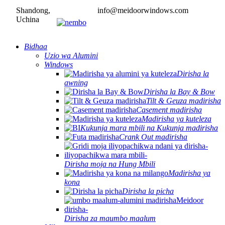
Shandong,
info@meidoorwindows.com
Uchina
Bidhaa
Uzio wa Alumini
Windows
Dirisha la
awning
Dirisha la Bay & Bow
Tilt & Geuza madirisha
Casement madirisha
Madirisha ya kuteleza
Kukunja mara mbili na Kukunja madirisha
Crank Out madirisha
Dirisha moja na Hung Mbili
Madirisha ya
kona
Dirisha la picha
Dirisha za maumbo maalum