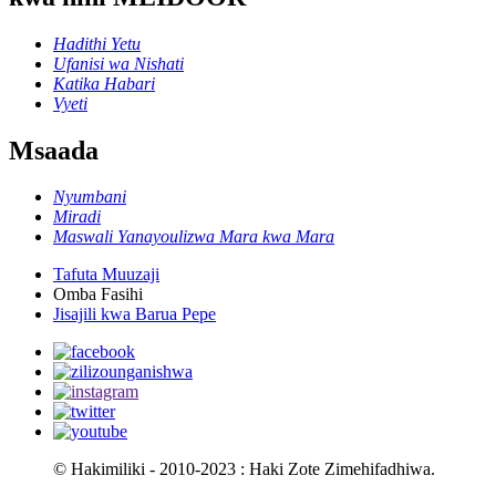
Hadithi Yetu
Ufanisi wa Nishati
Katika Habari
Vyeti
Msaada
Nyumbani
Miradi
Maswali Yanayoulizwa Mara kwa Mara
Tafuta Muuzaji
Omba Fasihi
Jisajili kwa Barua Pepe
© Hakimiliki - 2010-2023 : Haki Zote Zimehifadhiwa.