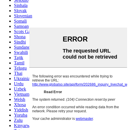
Sesotho
Sinhala
Slovak
Slovenian
Somali
Samoan
Scots Gaelic
Shona
Sindhi
Sundanese
Swahili
Tajik
Tamil
Telugu
Thai
Ukrainian
Urdu
Uzbek
Vietnamese
Welsh
Xhosa
Yiddish
Yoruba
Zulu
Kinyarwanda