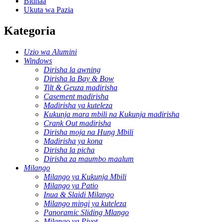
Bidhaa
Ukuta wa Pazia
Kategoria
Uzio wa Alumini
Windows
Dirisha la awning
Dirisha la Bay & Bow
Tilt & Geuza madirisha
Casement madirisha
Madirisha ya kuteleza
Kukunja mara mbili na Kukunja madirisha
Crank Out madirisha
Dirisha moja na Hung Mbili
Madirisha ya kona
Dirisha la picha
Dirisha za maumbo maalum
Milango
Milango ya Kukunja Mbili
Milango ya Patio
Inua & Slaidi Milango
Milango mingi ya kuteleza
Panoramic Sliding Mlango
Milango ya Pivot