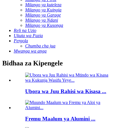
Milango ya kuteleza
Milango ya Kuingia
Milango ya Garage
Milango ya Ndani
Milango ya Kusonga
Reli na Uzio
Ukuta wa Pazia
Pergola
Chumba cha jua
Mwanga wa anga
Bidhaa za Kipengele
Ubora wa Juu Rahisi wa Kisasa ...
Fremu Maalum ya Alumini ...