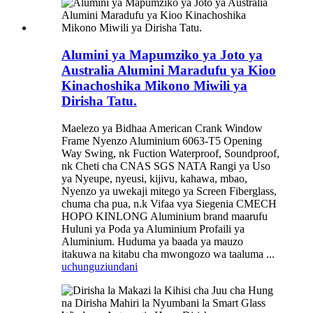
Alumini ya Mapumziko ya Joto ya
Australia Alumini Maradufu ya Kioo
Kinachoshika Mikono Miwili ya
Dirisha Tatu.
Maelezo ya Bidhaa American Crank Window
Frame Nyenzo Aluminium 6063-T5 Opening
Way Swing, nk Fuction Waterproof, Soundproof,
nk Cheti cha CNAS SGS NATA Rangi ya Uso
ya Nyeupe, nyeusi, kijivu, kahawa, mbao,
Nyenzo ya uwekaji mitego ya Screen Fiberglass,
chuma cha pua, n.k Vifaa vya Siegenia CMECH
HOPO KINLONG Aluminium brand maarufu
Huluni ya Poda ya Aluminium Profaili ya
Aluminium. Huduma ya baada ya mauzo
itakuwa na kitabu cha mwongozo wa taaluma ...
uchunguzi
undani