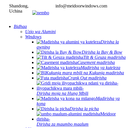
Shandong,
info@meidoorwindows.com
Uchina
Bidhaa
Uzio wa Alumini
Windows
Dirisha la
awning
Dirisha la Bay & Bow
Tilt & Geuza madirisha
Casement madirisha
Madirisha ya kuteleza
Kukunja mara mbili na Kukunja madirisha
Crank Out madirisha
Dirisha moja na Hung Mbili
Madirisha ya
kona
Dirisha la picha
Dirisha za maumbo maalum