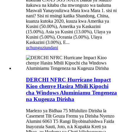
itakuwa na kitabu cha mwongozo wa taaluma
Maswali Yanayoulizwa Mara kwa Mara 1. sisi ni
nani? Sisi ni msingi katika Shandong, China,
kuanza kutoka 2020, kuuza kwa Amerika ya
Kusini (50.00%), Amerika ya Kaskazini
(15.00%), Asia ya Kusini (13.00%), Ulaya ya
Kusini (5.00%), Oceania (5.00%), Ulaya
Kaskazini (3.00%), E...
uchunguzi
undani
DERCHI NFRC Hurricane Impact
Kioo chenye Hasira Mbili Kipochi
cha Windows Aluminiamu Tengeneza
na Kugeuza Dirisha
Maelezo ya Bidhaa 75 Mfululizo Dirisha la
Casement Tilt Geuza Fremu ya Dirisha Nyenzo
Alumini 6063 T5 Rangi Iliyobinafsishwa Faida
Inayozuia Sauti, Joto, n.k Kupakia Kreti ya
Mbao, au Huduma ya Cheti kilichogeuzwa