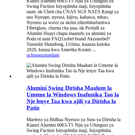
Kianzi Alumini 6063-T5 Njia ya Ufunguzi ya
Swing Fuction Isiyopitisha maji, Isiyopitisha
sauti, nk Cheti cha CNAS SGS NATA Rangi ya
uso Nyeupe, nyeusi, kijivu, kahawa, mbao,
Nyenzo za wavu za skrini zilizobinafsishwa
Fiberglass, chuma cha pua, nk Profaili za
Alumini Huayi chapa maarufu ya alumini ya
Poda ni nani FAQ1zobel brand Akzonobel?
Tunaishi Shandong, Uchina, kuanza kutoka
2020, kuuza kwa Amerika Kusini ...
uchunguzi
undani
Alumini Swing Dirisha Maalum la
Umeme la Windows Inafunika Tao la
Nje lenye Taa kwa ajili ya Dirisha la
Patio
Maelezo ya Bidhaa Nyenzo ya Sura ya Dirisha la
Kianzi Alumini 6063-T5 Njia ya Ufunguzi ya
Swing Fuction Isiyopitisha maji, Isiyopitisha