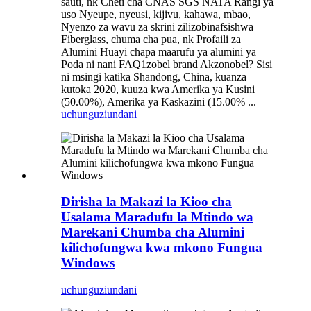
sauti, nk Cheti cha CNAS SGS NATA Rangi ya
uso Nyeupe, nyeusi, kijivu, kahawa, mbao,
Nyenzo za wavu za skrini zilizobinafsishwa
Fiberglass, chuma cha pua, nk Profaili za
Alumini Huayi chapa maarufu ya alumini ya
Poda ni nani FAQ1zobel brand Akzonobel? Sisi
ni msingi katika Shandong, China, kuanza
kutoka 2020, kuuza kwa Amerika ya Kusini
(50.00%), Amerika ya Kaskazini (15.00% ...
uchunguzi
undani
Dirisha la Makazi la Kioo cha
Usalama Maradufu la Mtindo wa
Marekani Chumba cha Alumini
kilichofungwa kwa mkono Fungua
Windows
uchunguzi
undani