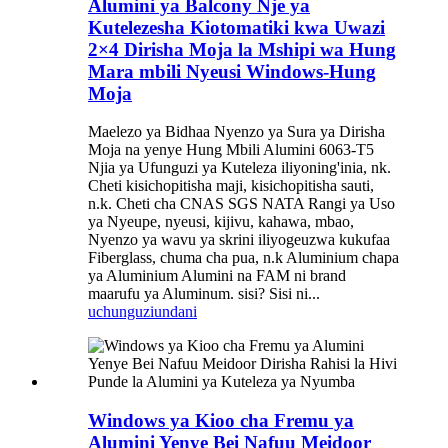
Alumini ya Balcony Nje ya
Kutelezesha Kiotomatiki kwa Uwazi
2×4 Dirisha Moja la Mshipi wa Hung
Mara mbili Nyeusi Windows-Hung
Moja
Maelezo ya Bidhaa Nyenzo ya Sura ya Dirisha
Moja na yenye Hung Mbili Alumini 6063-T5
Njia ya Ufunguzi ya Kuteleza iliyoning'inia, nk.
Cheti kisichopitisha maji, kisichopitisha sauti,
n.k. Cheti cha CNAS SGS NATA Rangi ya Uso
ya Nyeupe, nyeusi, kijivu, kahawa, mbao,
Nyenzo ya wavu ya skrini iliyogeuzwa kukufaa
Fiberglass, chuma cha pua, n.k Aluminium chapa
ya Aluminium Alumini na FAM ni brand
maarufu ya Aluminum. sisi? Sisi ni...
uchunguzi
undani
Windows ya Kioo cha Fremu ya
Alumini Yenye Bei Nafuu Meidoor