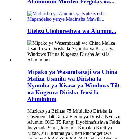
Aluminium Morden Pergolas na...
Utelezi Ulioboreshwa wa Alumini...
Mipako ya Wasambazaji wa China
Maliza Usanifu wa Dirisha la
Nyumba ya Kisasa ya Windows Tilt
na Kugeuza Dirisha Jeusi la
Aluminium
Maelezo ya Bidhaa 75 Mfululizo Dirisha la
Casement Tilt Geuza Fremu ya Dirisha Nyenzo
Alumini 6063 T5 Rangi Iliyobinafsishwa Faida
Inayozuia Sauti, Joto, n.k Kupakia Kreti ya
Mbao, au Huduma ya Cheti kilichogeuzwa
kukufaa CNAS SGS NATA Baada ya Mauzo