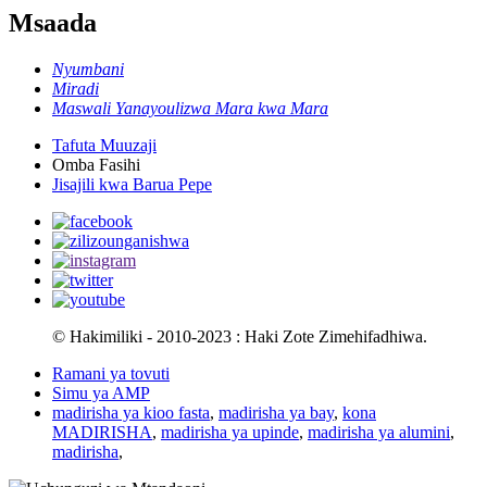
Msaada
Nyumbani
Miradi
Maswali Yanayoulizwa Mara kwa Mara
Tafuta Muuzaji
Omba Fasihi
Jisajili kwa Barua Pepe
© Hakimiliki - 2010-2023 : Haki Zote Zimehifadhiwa.
Ramani ya tovuti
Simu ya AMP
madirisha ya kioo fasta
,
madirisha ya bay
,
kona
MADIRISHA
,
madirisha ya upinde
,
madirisha ya alumini
,
madirisha
,