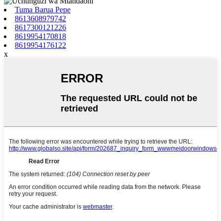
Tuma Barua Pepe
8613608979742
8617300121226
8619954170818
8619954176122
x