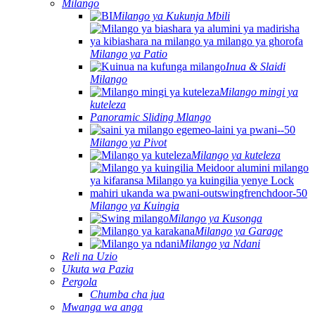
Milango
Milango ya Kukunja Mbili
Milango ya Patio
Inua & Slaidi
Milango
Milango mingi ya
kuteleza
Panoramic Sliding Mlango
Milango ya Pivot
Milango ya kuteleza
Milango ya Kuingia
Milango ya Kusonga
Milango ya Garage
Milango ya Ndani
Reli na Uzio
Ukuta wa Pazia
Pergola
Chumba cha jua
Mwanga wa anga