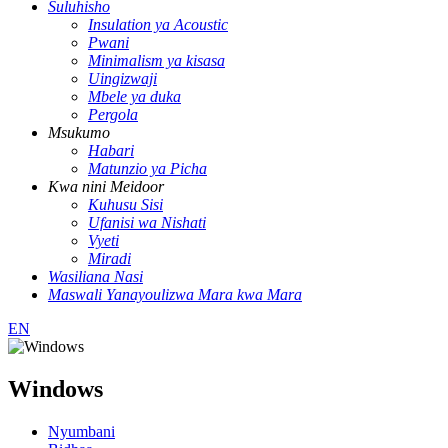
Suluhisho
Insulation ya Acoustic
Pwani
Minimalism ya kisasa
Uingizwaji
Mbele ya duka
Pergola
Msukumo
Habari
Matunzio ya Picha
Kwa nini Meidoor
Kuhusu Sisi
Ufanisi wa Nishati
Vyeti
Miradi
Wasiliana Nasi
Maswali Yanayoulizwa Mara kwa Mara
EN
Windows
Nyumbani