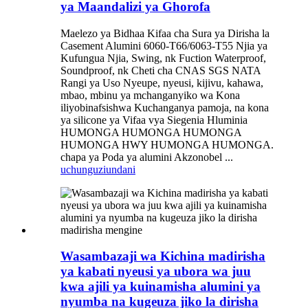
ya Maandalizi ya Ghorofa
Maelezo ya Bidhaa Kifaa cha Sura ya Dirisha la
Casement Alumini 6060-T66/6063-T55 Njia ya
Kufungua Njia, Swing, nk Fuction Waterproof,
Soundproof, nk Cheti cha CNAS SGS NATA
Rangi ya Uso Nyeupe, nyeusi, kijivu, kahawa,
mbao, mbinu ya mchanganyiko wa Kona
iliyobinafsishwa Kuchanganya pamoja, na kona
ya silicone ya Vifaa vya Siegenia Hluminia
HUMONGA HUMONGA HUMONGA
HUMONGA HWY HUMONGA HUMONGA.
chapa ya Poda ya alumini Akzonobel ...
uchunguzi
undani
Wasambazaji wa Kichina madirisha
ya kabati nyeusi ya ubora wa juu
kwa ajili ya kuinamisha alumini ya
nyumba na kugeuza jiko la dirisha