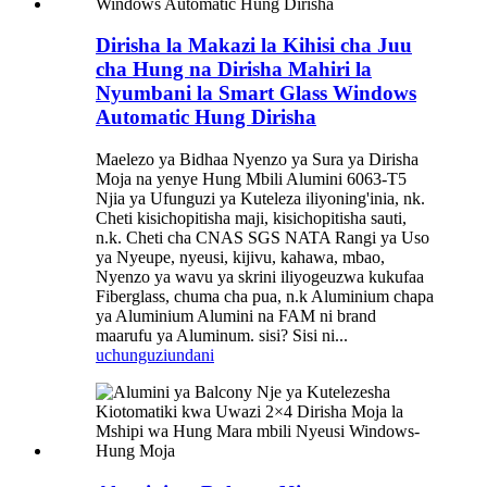
Dirisha la Makazi la Kihisi cha Juu
cha Hung na Dirisha Mahiri la
Nyumbani la Smart Glass Windows
Automatic Hung Dirisha
Maelezo ya Bidhaa Nyenzo ya Sura ya Dirisha
Moja na yenye Hung Mbili Alumini 6063-T5
Njia ya Ufunguzi ya Kuteleza iliyoning'inia, nk.
Cheti kisichopitisha maji, kisichopitisha sauti,
n.k. Cheti cha CNAS SGS NATA Rangi ya Uso
ya Nyeupe, nyeusi, kijivu, kahawa, mbao,
Nyenzo ya wavu ya skrini iliyogeuzwa kukufaa
Fiberglass, chuma cha pua, n.k Aluminium chapa
ya Aluminium Alumini na FAM ni brand
maarufu ya Aluminum. sisi? Sisi ni...
uchunguzi
undani