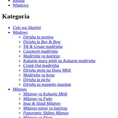
Bidhaa
Windows
Kategoria
Uzio wa Alumini
Windows
Dirisha la awning
Dirisha la Bay & Bow
Tilt & Geuza madirisha
Casement madirisha
Madirisha ya kuteleza
Kukunja mara mbili na Kukunja madirisha
Crank Out madirisha
Dirisha moja na Hung Mbili
Madirisha ya kona
Dirisha la picha
Dirisha za maumbo maalum
Milango
Milango ya Kukunja Mbili
Milango ya Patio
Inua & Slaidi Milango
Milango mingi ya kuteleza
Panoramic Sliding Mlango
Milango ya Pivot