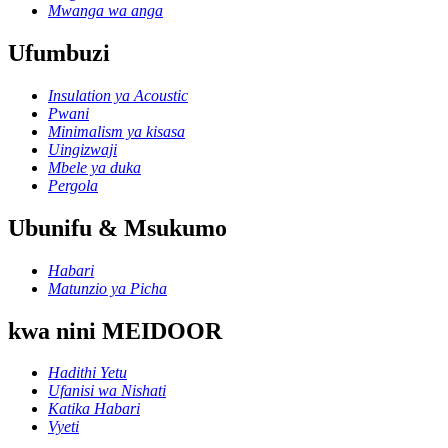
Mwanga wa anga
Ufumbuzi
Insulation ya Acoustic
Pwani
Minimalism ya kisasa
Uingizwaji
Mbele ya duka
Pergola
Ubunifu & Msukumo
Habari
Matunzio ya Picha
kwa nini MEIDOOR
Hadithi Yetu
Ufanisi wa Nishati
Katika Habari
Vyeti