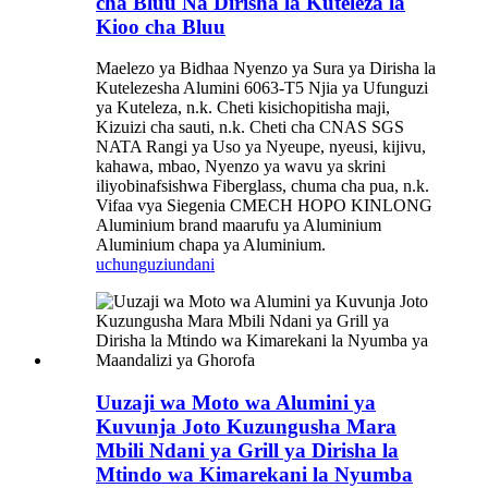
cha Bluu Na Dirisha la Kuteleza la
Kioo cha Bluu
Maelezo ya Bidhaa Nyenzo ya Sura ya Dirisha la
Kutelezesha Alumini 6063-T5 Njia ya Ufunguzi
ya Kuteleza, n.k. Cheti kisichopitisha maji,
Kizuizi cha sauti, n.k. Cheti cha CNAS SGS
NATA Rangi ya Uso ya Nyeupe, nyeusi, kijivu,
kahawa, mbao, Nyenzo ya wavu ya skrini
iliyobinafsishwa Fiberglass, chuma cha pua, n.k.
Vifaa vya Siegenia CMECH HOPO KINLONG
Aluminium brand maarufu ya Aluminium
Aluminium chapa ya Aluminium.
uchunguzi
undani
Uuzaji wa Moto wa Alumini ya
Kuvunja Joto Kuzungusha Mara
Mbili Ndani ya Grill ya Dirisha la
Mtindo wa Kimarekani la Nyumba