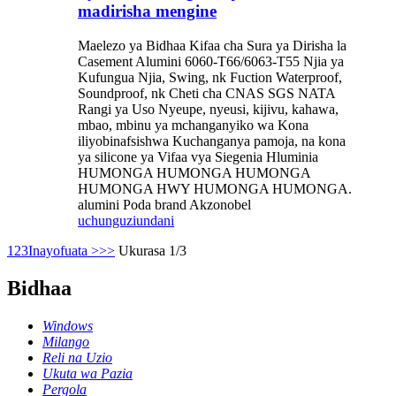
madirisha mengine
Maelezo ya Bidhaa Kifaa cha Sura ya Dirisha la
Casement Alumini 6060-T66/6063-T55 Njia ya
Kufungua Njia, Swing, nk Fuction Waterproof,
Soundproof, nk Cheti cha CNAS SGS NATA
Rangi ya Uso Nyeupe, nyeusi, kijivu, kahawa,
mbao, mbinu ya mchanganyiko wa Kona
iliyobinafsishwa Kuchanganya pamoja, na kona
ya silicone ya Vifaa vya Siegenia Hluminia
HUMONGA HUMONGA HUMONGA
HUMONGA HWY HUMONGA HUMONGA.
alumini Poda brand Akzonobel
uchunguzi
undani
1
2
3
Inayofuata >
>>
Ukurasa 1/3
Bidhaa
Windows
Milango
Reli na Uzio
Ukuta wa Pazia
Pergola