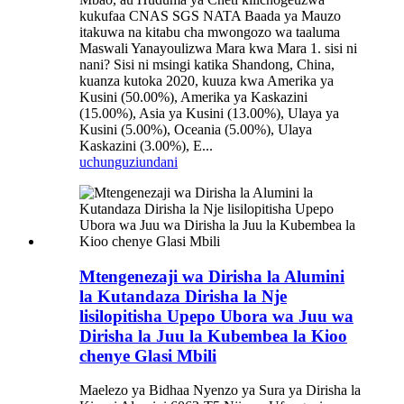
kukufaa CNAS SGS NATA Baada ya Mauzo
itakuwa na kitabu cha mwongozo wa taaluma
Maswali Yanayoulizwa Mara kwa Mara 1. sisi ni
nani? Sisi ni msingi katika Shandong, China,
kuanza kutoka 2020, kuuza kwa Amerika ya
Kusini (50.00%), Amerika ya Kaskazini
(15.00%), Asia ya Kusini (13.00%), Ulaya ya
Kusini (5.00%), Oceania (5.00%), Ulaya
Kaskazini (3.00%), E...
uchunguzi
undani
Mtengenezaji wa Dirisha la Alumini
la Kutandaza Dirisha la Nje
lisilopitisha Upepo Ubora wa Juu wa
Dirisha la Juu la Kubembea la Kioo
chenye Glasi Mbili
Maelezo ya Bidhaa Nyenzo ya Sura ya Dirisha la