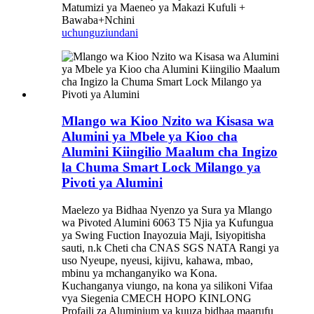
Matumizi ya Maeneo ya Makazi Kufuli +
Bawaba+Nchini
uchunguzi
undani
Mlango wa Kioo Nzito wa Kisasa wa
Alumini ya Mbele ya Kioo cha
Alumini Kiingilio Maalum cha Ingizo
la Chuma Smart Lock Milango ya
Pivoti ya Alumini
Maelezo ya Bidhaa Nyenzo ya Sura ya Mlango
wa Pivoted Alumini 6063 T5 Njia ya Kufungua
ya Swing Fuction Inayozuia Maji, Isiyopitisha
sauti, n.k Cheti cha CNAS SGS NATA Rangi ya
uso Nyeupe, nyeusi, kijivu, kahawa, mbao,
mbinu ya mchanganyiko wa Kona.
Kuchanganya viungo, na kona ya silikoni Vifaa
vya Siegenia CMECH HOPO KINLONG
Profaili za Aluminium ya kuuza bidhaa maarufu