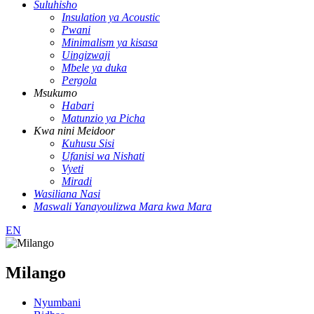
Suluhisho
Insulation ya Acoustic
Pwani
Minimalism ya kisasa
Uingizwaji
Mbele ya duka
Pergola
Msukumo
Habari
Matunzio ya Picha
Kwa nini Meidoor
Kuhusu Sisi
Ufanisi wa Nishati
Vyeti
Miradi
Wasiliana Nasi
Maswali Yanayoulizwa Mara kwa Mara
EN
Milango
Nyumbani