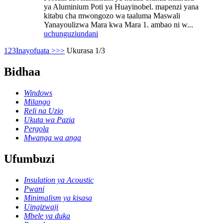
ya Aluminium Poti ya Huayinobel. mapenzi yana
kitabu cha mwongozo wa taaluma Maswali
Yanayoulizwa Mara kwa Mara 1. ambao ni w...
uchunguzi
undani
1
2
3
Inayofuata >
>>
Ukurasa 1/3
Bidhaa
Windows
Milango
Reli na Uzio
Ukuta wa Pazia
Pergola
Mwanga wa anga
Ufumbuzi
Insulation ya Acoustic
Pwani
Minimalism ya kisasa
Uingizwaji
Mbele ya duka