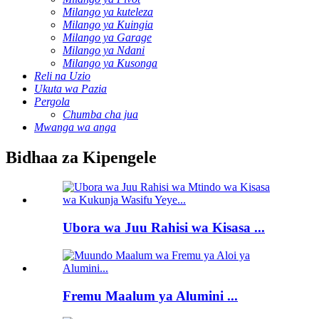
Milango ya kuteleza
Milango ya Kuingia
Milango ya Garage
Milango ya Ndani
Milango ya Kusonga
Reli na Uzio
Ukuta wa Pazia
Pergola
Chumba cha jua
Mwanga wa anga
Bidhaa za Kipengele
Ubora wa Juu Rahisi wa Kisasa ...
Fremu Maalum ya Alumini ...