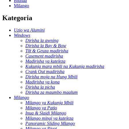
Bidhaa
Milango
Kategoria
Uzio wa Alumini
Windows
Dirisha la awning
Dirisha la Bay & Bow
Tilt & Geuza madirisha
Casement madirisha
Madirisha ya kuteleza
Kukunja mara mbili na Kukunja madirisha
Crank Out madirisha
Dirisha moja na Hung Mbili
Madirisha ya kona
Dirisha la picha
Dirisha za maumbo maalum
Milango
Milango ya Kukunja Mbili
Milango ya Patio
Inua & Slaidi Milango
Milango mingi ya kuteleza
Panoramic Sliding Mlango
Milango ya Pivot