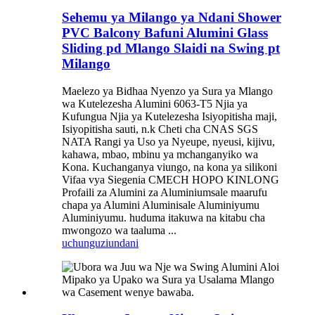
Sehemu ya Milango ya Ndani Shower
PVC Balcony Bafuni Alumini Glass
Sliding pd Mlango Slaidi na Swing pt
Milango
Maelezo ya Bidhaa Nyenzo ya Sura ya Mlango
wa Kutelezesha Alumini 6063-T5 Njia ya
Kufungua Njia ya Kutelezesha Isiyopitisha maji,
Isiyopitisha sauti, n.k Cheti cha CNAS SGS
NATA Rangi ya Uso ya Nyeupe, nyeusi, kijivu,
kahawa, mbao, mbinu ya mchanganyiko wa
Kona. Kuchanganya viungo, na kona ya silikoni
Vifaa vya Siegenia CMECH HOPO KINLONG
Profaili za Alumini za Aluminiumsale maarufu
chapa ya Alumini Aluminisale Aluminiyumu
Aluminiyumu. huduma itakuwa na kitabu cha
mwongozo wa taaluma ...
uchunguzi
undani