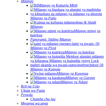
Milango
Milango ya Kukunja Mbili
Milango ya Patio
Inua & Slaidi
Milango
Milango mingi ya
kuteleza
Panoramic Sliding Mlango
Milango ya Pivot
Milango ya kuteleza
Milango ya Kuingia
Milango ya Kusonga
Milango ya Garage
Milango ya Ndani
Reli na Uzio
Ukuta wa Pazia
Pergola
Chumba cha jua
Mwanga wa anga