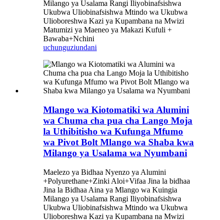
Milango ya Usalama Rangi Iliyobinafsishwa
Ukubwa Uliobinafsishwa Mtindo wa Ukubwa
Ulioboreshwa Kazi ya Kupambana na Mwizi
Matumizi ya Maeneo ya Makazi Kufuli +
Bawaba+Nchini
uchunguzi
undani
Mlango wa Kiotomatiki wa Alumini
wa Chuma cha pua cha Lango Moja
la Uthibitisho wa Kufunga Mfumo
wa Pivot Bolt Mlango wa Shaba kwa
Milango ya Usalama wa Nyumbani
Maelezo ya Bidhaa Nyenzo ya Alumini
+Polyurethane+Zinki Aloi+Vifaa Jina la bidhaa
Jina la Bidhaa Aina ya Mlango wa Kuingia
Milango ya Usalama Rangi Iliyobinafsishwa
Ukubwa Uliobinafsishwa Mtindo wa Ukubwa
Ulioboreshwa Kazi ya Kupambana na Mwizi