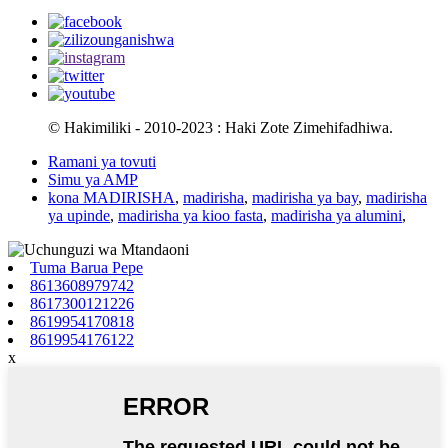
© Hakimiliki - 2010-2023 : Haki Zote Zimehifadhiwa.
Ramani ya tovuti
Simu ya AMP
kona MADIRISHA
,
madirisha
,
madirisha ya bay
,
madirisha
ya upinde
,
madirisha ya kioo fasta
,
madirisha ya alumini
,
Tuma Barua Pepe
8613608979742
8617300121226
8619954170818
8619954176122
x