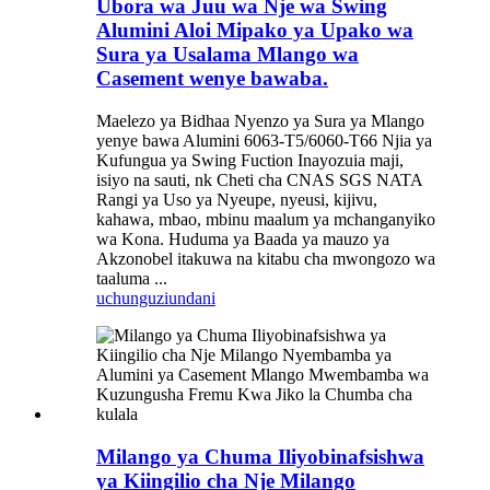
Ubora wa Juu wa Nje wa Swing
Alumini Aloi Mipako ya Upako wa
Sura ya Usalama Mlango wa
Casement wenye bawaba.
Maelezo ya Bidhaa Nyenzo ya Sura ya Mlango
yenye bawa Alumini 6063-T5/6060-T66 Njia ya
Kufungua ya Swing Fuction Inayozuia maji,
isiyo na sauti, nk Cheti cha CNAS SGS NATA
Rangi ya Uso ya Nyeupe, nyeusi, kijivu,
kahawa, mbao, mbinu maalum ya mchanganyiko
wa Kona. Huduma ya Baada ya mauzo ya
Akzonobel itakuwa na kitabu cha mwongozo wa
taaluma ...
uchunguzi
undani
Milango ya Chuma Iliyobinafsishwa
ya Kiingilio cha Nje Milango