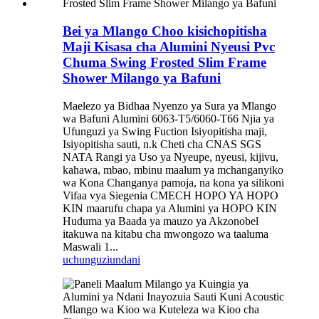
Bei ya Mlango Choo kisichopitisha
Maji Kisasa cha Alumini Nyeusi Pvc
Chuma Swing Frosted Slim Frame
Shower Milango ya Bafuni
Maelezo ya Bidhaa Nyenzo ya Sura ya Mlango
wa Bafuni Alumini 6063-T5/6060-T66 Njia ya
Ufunguzi ya Swing Fuction Isiyopitisha maji,
Isiyopitisha sauti, n.k Cheti cha CNAS SGS
NATA Rangi ya Uso ya Nyeupe, nyeusi, kijivu,
kahawa, mbao, mbinu maalum ya mchanganyiko
wa Kona Changanya pamoja, na kona ya silikoni
Vifaa vya Siegenia CMECH HOPO YA HOPO
KIN maarufu chapa ya Alumini ya HOPO KIN
Huduma ya Baada ya mauzo ya Akzonobel
itakuwa na kitabu cha mwongozo wa taaluma
Maswali 1...
uchunguzi
undani