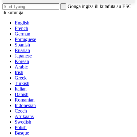
Gonga ingiza ili kutafuta au ESC
ili kufunga
English
French
German
Portuguese
Spanish
Russian
Japanese
Korean
Arabic
Irish
Greek
Turkish
Italian
Danish
Romanian
Indonesian
Czech
Afrikaans
Swedish
Polish
Basque