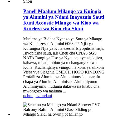
Paneli Maalum Milango ya Kuingia
ya Alumini ya Ndani Inayozuia Sauti
Kuni Acoustic Mlango wa Kioo wa
Kuteleza wa Kioo cha Shoji
Maelezo ya Bidhaa Nyenzo ya Sura ya Mlango
wa Kutelezesha Alumini 6063-T5 Njia ya
Kufungua Njia ya Kutelezesha Isiyopitisha maji,
Isiyopitisha sauti, n.k Cheti cha CNAS SGS
NATA Rangi ya Uso ya Nyeupe, nyeusi, kijivu,
kahawa, mbao, mbinu ya mchanganyiko wa
Kona. Kuchanganya viungo, na kona ya silikoni
Vifaa vya Siegenia CMECH HOPO KINLONG
Profaili za Alumini za Aluminiumsale maarufu
chapa ya Alumini Aluminisale Aluminiyumu
Aluminiyumu. huduma itakuwa na kitabu cha
mwongozo wa taaluma ...
uchunguzi
undani