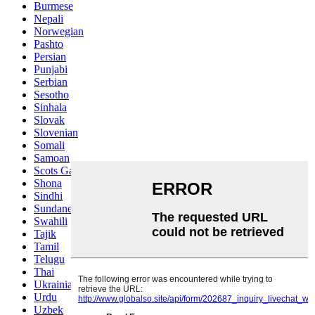
Burmese
Nepali
Norwegian
Pashto
Persian
Punjabi
Serbian
Sesotho
Sinhala
Slovak
Slovenian
Somali
Samoan
Scots Gaelic
Shona
Sindhi
Sundanese
Swahili
Tajik
Tamil
Telugu
Thai
Ukrainian
Urdu
Uzbek