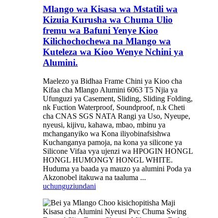
Mlango wa Kisasa wa Mstatili wa
Kizuia Kurusha wa Chuma Ulio
fremu wa Bafuni Yenye Kioo
Kilichochochewa na Mlango wa
Kuteleza wa Kioo Wenye Nchini ya
Alumini.
Maelezo ya Bidhaa Frame Chini ya Kioo cha
Kifaa cha Mlango Alumini 6063 T5 Njia ya
Ufunguzi ya Casement, Sliding, Sliding Folding,
nk Fuction Waterproof, Soundproof, n.k Cheti
cha CNAS SGS NATA Rangi ya Uso, Nyeupe,
nyeusi, kijivu, kahawa, mbao, mbinu ya
mchanganyiko wa Kona iliyobinafsishwa
Kuchanganya pamoja, na kona ya silicone ya
Silicone Vifaa vya ujenzi wa HPOGIN HONGL
HONGL HUMONGY HONGL WHITE.
Huduma ya baada ya mauzo ya alumini Poda ya
Akzonobel itakuwa na taaluma ...
uchunguzi
undani