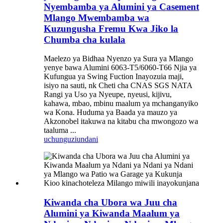
Nyembamba ya Alumini ya Casement
Mlango Mwembamba wa
Kuzungusha Fremu Kwa Jiko la
Chumba cha kulala
Maelezo ya Bidhaa Nyenzo ya Sura ya Mlango
yenye bawa Alumini 6063-T5/6060-T66 Njia ya
Kufungua ya Swing Fuction Inayozuia maji,
isiyo na sauti, nk Cheti cha CNAS SGS NATA
Rangi ya Uso ya Nyeupe, nyeusi, kijivu,
kahawa, mbao, mbinu maalum ya mchanganyiko
wa Kona. Huduma ya Baada ya mauzo ya
Akzonobel itakuwa na kitabu cha mwongozo wa
taaluma ...
uchunguzi
undani
Kiwanda cha Ubora wa Juu cha
Alumini ya Kiwanda Maalum ya