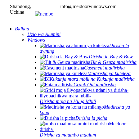
Shandong,
info@meidoorwindows.com
Uchina
Bidhaa
Uzio wa Alumini
Windows
Dirisha la
awning
Dirisha la Bay & Bow
Tilt & Geuza madirisha
Casement madirisha
Madirisha ya kuteleza
Kukunja mara mbili na Kukunja madirisha
Crank Out madirisha
Dirisha moja na Hung Mbili
Madirisha ya
kona
Dirisha la picha
Dirisha za maumbo maalum