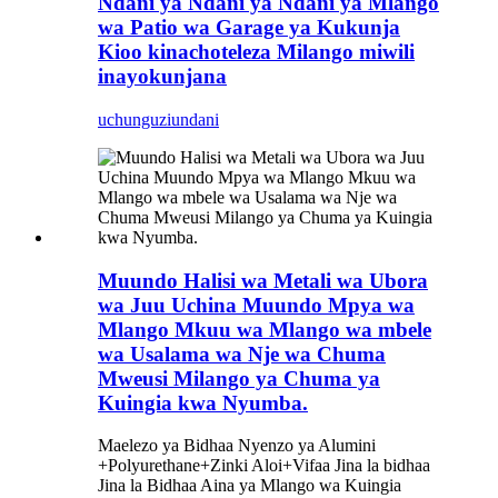
Ndani ya Ndani ya Ndani ya Mlango
wa Patio wa Garage ya Kukunja
Kioo kinachoteleza Milango miwili
inayokunjana
uchunguzi
undani
Muundo Halisi wa Metali wa Ubora
wa Juu Uchina Muundo Mpya wa
Mlango Mkuu wa Mlango wa mbele
wa Usalama wa Nje wa Chuma
Mweusi Milango ya Chuma ya
Kuingia kwa Nyumba.
Maelezo ya Bidhaa Nyenzo ya Alumini
+Polyurethane+Zinki Aloi+Vifaa Jina la bidhaa
Jina la Bidhaa Aina ya Mlango wa Kuingia