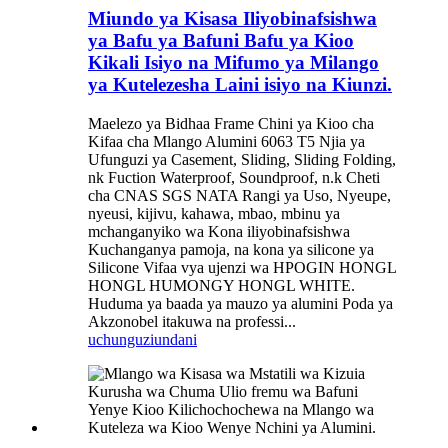
Miundo ya Kisasa Iliyobinafsishwa
ya Bafu ya Bafuni Bafu ya Kioo
Kikali Isiyo na Mifumo ya Milango
ya Kutelezesha Laini isiyo na Kiunzi.
Maelezo ya Bidhaa Frame Chini ya Kioo cha
Kifaa cha Mlango Alumini 6063 T5 Njia ya
Ufunguzi ya Casement, Sliding, Sliding Folding,
nk Fuction Waterproof, Soundproof, n.k Cheti
cha CNAS SGS NATA Rangi ya Uso, Nyeupe,
nyeusi, kijivu, kahawa, mbao, mbinu ya
mchanganyiko wa Kona iliyobinafsishwa
Kuchanganya pamoja, na kona ya silicone ya
Silicone Vifaa vya ujenzi wa HPOGIN HONGL
HONGL HUMONGY HONGL WHITE.
Huduma ya baada ya mauzo ya alumini Poda ya
Akzonobel itakuwa na professi...
uchunguzi
undani