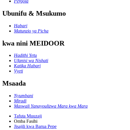
Pergola
Ubunifu & Msukumo
Habari
Matunzio ya Picha
kwa nini MEIDOOR
Hadithi Yetu
Ufanisi wa Nishati
Katika Habari
Vyeti
Msaada
Nyumbani
Miradi
Maswali Yanayoulizwa Mara kwa Mara
Tafuta Muuzaji
Omba Fasihi
Jisajili kwa Barua Pepe