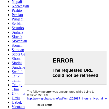
Nepali
Norwegian
Pashto
Persian
Punjabi
Serbian
Sesotho
Sinhala
Slovak
Slovenian
Somali
Samoan
Scots Gaelic
Shona
Sindhi
Sundanese
Swahili
Tajik
Tamil
Telugu
Thai
Ukrainian
Urdu
Uzbek
Vietnamese