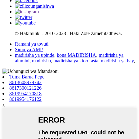
© Hakimiliki - 2010-2023 : Haki Zote Zimehifadhiwa.
Ramani ya tovuti
Simu ya AMP
madirisha ya upinde
,
kona MADIRISHA
,
madirisha ya
alumini
,
madirisha
,
madirisha ya kioo fasta
,
madirisha ya bay
,
Tuma Barua Pepe
8613608979742
8617300121226
8619954170818
8619954176122
x