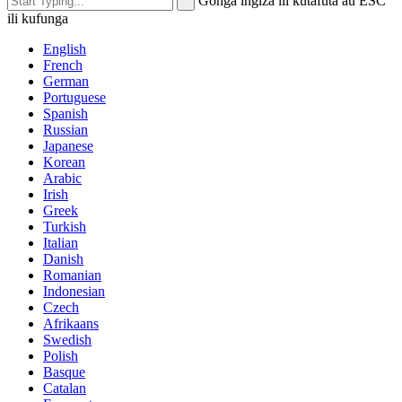
Gonga ingiza ili kutafuta au ESC
ili kufunga
English
French
German
Portuguese
Spanish
Russian
Japanese
Korean
Arabic
Irish
Greek
Turkish
Italian
Danish
Romanian
Indonesian
Czech
Afrikaans
Swedish
Polish
Basque
Catalan