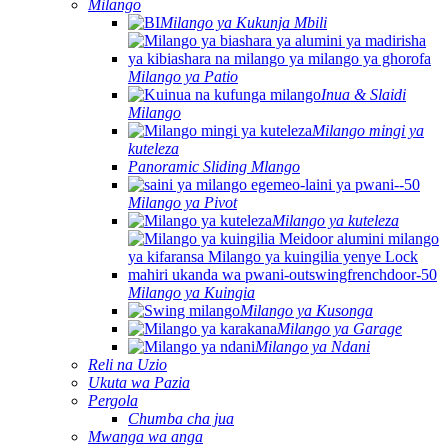
Milango
Milango ya Kukunja Mbili
Milango ya Patio
Inua & Slaidi
Milango
Milango mingi ya
kuteleza
Panoramic Sliding Mlango
Milango ya Pivot
Milango ya kuteleza
Milango ya Kuingia
Milango ya Kusonga
Milango ya Garage
Milango ya Ndani
Reli na Uzio
Ukuta wa Pazia
Pergola
Chumba cha jua
Mwanga wa anga