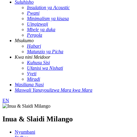
Suluhisho
Insulation ya Acoustic
Pwani
Minimalism ya kisasa
Uingizwaji
Mbele ya duka
Pergola
Msukumo
Habari
Matunzio ya Picha
Kwa nini Meidoor
Kuhusu Sisi
Ufanisi wa Nishati
Vyeti
Miradi
Wasiliana Nasi
Maswali Yanayoulizwa Mara kwa Mara
EN
Inua & Slaidi Milango
Nyumbani