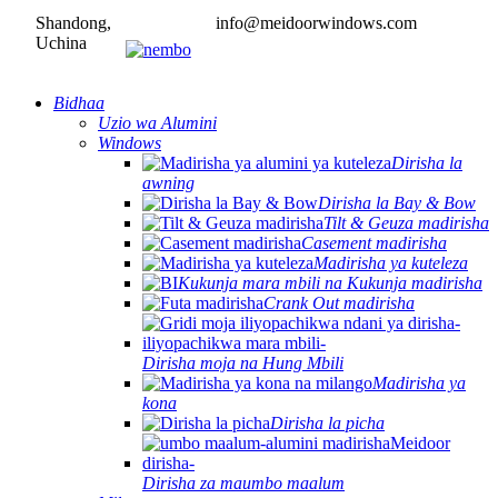
Shandong,
info@meidoorwindows.com
Uchina
Bidhaa
Uzio wa Alumini
Windows
Dirisha la
awning
Dirisha la Bay & Bow
Tilt & Geuza madirisha
Casement madirisha
Madirisha ya kuteleza
Kukunja mara mbili na Kukunja madirisha
Crank Out madirisha
Dirisha moja na Hung Mbili
Madirisha ya
kona
Dirisha la picha
Dirisha za maumbo maalum