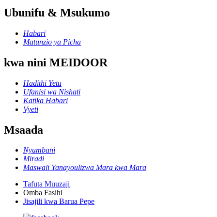
Ubunifu & Msukumo
Habari
Matunzio ya Picha
kwa nini MEIDOOR
Hadithi Yetu
Ufanisi wa Nishati
Katika Habari
Vyeti
Msaada
Nyumbani
Miradi
Maswali Yanayoulizwa Mara kwa Mara
Tafuta Muuzaji
Omba Fasihi
Jisajili kwa Barua Pepe