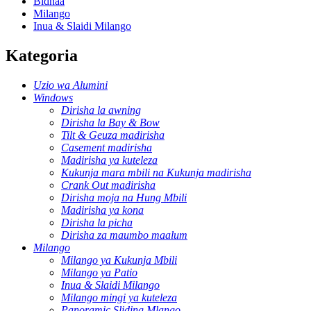
Bidhaa
Milango
Inua & Slaidi Milango
Kategoria
Uzio wa Alumini
Windows
Dirisha la awning
Dirisha la Bay & Bow
Tilt & Geuza madirisha
Casement madirisha
Madirisha ya kuteleza
Kukunja mara mbili na Kukunja madirisha
Crank Out madirisha
Dirisha moja na Hung Mbili
Madirisha ya kona
Dirisha la picha
Dirisha za maumbo maalum
Milango
Milango ya Kukunja Mbili
Milango ya Patio
Inua & Slaidi Milango
Milango mingi ya kuteleza
Panoramic Sliding Mlango