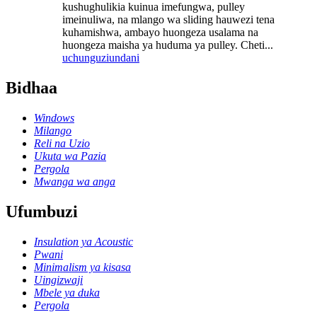
kushughulikia kuinua imefungwa, pulley
imeinuliwa, na mlango wa sliding hauwezi tena
kuhamishwa, ambayo huongeza usalama na
huongeza maisha ya huduma ya pulley. Cheti...
uchunguzi
undani
Bidhaa
Windows
Milango
Reli na Uzio
Ukuta wa Pazia
Pergola
Mwanga wa anga
Ufumbuzi
Insulation ya Acoustic
Pwani
Minimalism ya kisasa
Uingizwaji
Mbele ya duka
Pergola