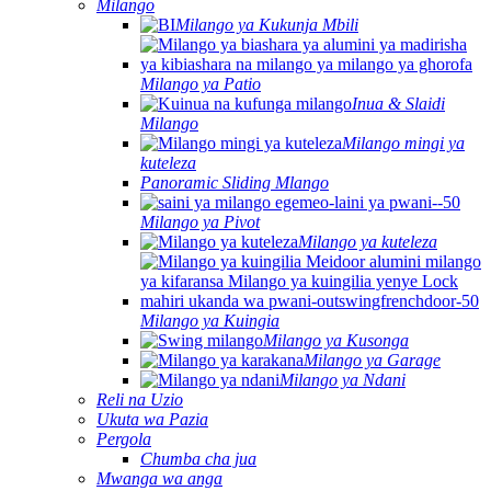
Milango
Milango ya Kukunja Mbili
Milango ya Patio
Inua & Slaidi
Milango
Milango mingi ya
kuteleza
Panoramic Sliding Mlango
Milango ya Pivot
Milango ya kuteleza
Milango ya Kuingia
Milango ya Kusonga
Milango ya Garage
Milango ya Ndani
Reli na Uzio
Ukuta wa Pazia
Pergola
Chumba cha jua
Mwanga wa anga