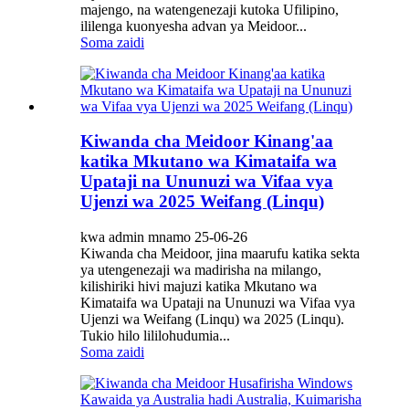
majengo, na watengenezaji kutoka Ufilipino,
ililenga kuonyesha advan ya Meidoor...
Soma zaidi
Kiwanda cha Meidoor Kinang'aa
katika Mkutano wa Kimataifa wa
Upataji na Ununuzi wa Vifaa vya
Ujenzi wa 2025 Weifang (Linqu)
kwa admin mnamo 25-06-26
Kiwanda cha Meidoor, jina maarufu katika sekta
ya utengenezaji wa madirisha na milango,
kilishiriki hivi majuzi katika Mkutano wa
Kimataifa wa Upataji na Ununuzi wa Vifaa vya
Ujenzi wa Weifang (Linqu) wa 2025 (Linqu).
Tukio hilo lililohudumia...
Soma zaidi