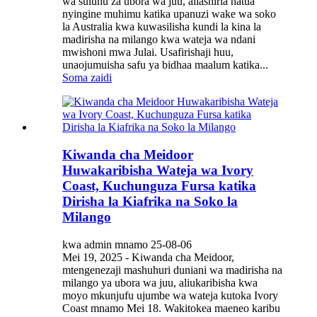
wa suluhu za ubora wa juu, aliashiria hatua
nyingine muhimu katika upanuzi wake wa soko
la Australia kwa kuwasilisha kundi la kina la
madirisha na milango kwa wateja wa ndani
mwishoni mwa Julai. Usafirishaji huu,
unaojumuisha safu ya bidhaa maalum katika...
Soma zaidi
Kiwanda cha Meidoor
Huwakaribisha Wateja wa Ivory
Coast, Kuchunguza Fursa katika
Dirisha la Kiafrika na Soko la
Milango
kwa admin mnamo 25-08-06
Mei 19, 2025 - Kiwanda cha Meidoor,
mtengenezaji mashuhuri duniani wa madirisha na
milango ya ubora wa juu, aliukaribisha kwa
moyo mkunjufu ujumbe wa wateja kutoka Ivory
Coast mnamo Mei 18. Wakitokea maeneo karibu