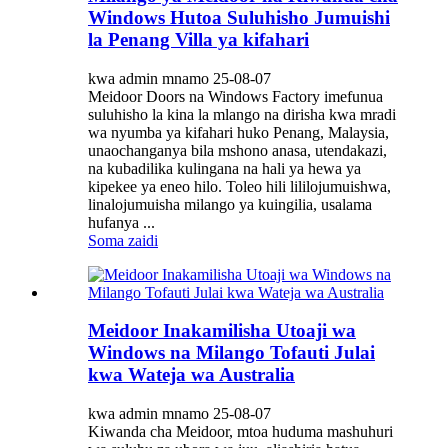
Windows Hutoa Suluhisho Jumuishi
la Penang Villa ya kifahari
kwa admin mnamo 25-08-07
Meidoor Doors na Windows Factory imefunua
suluhisho la kina la mlango na dirisha kwa mradi
wa nyumba ya kifahari huko Penang, Malaysia,
unaochanganya bila mshono anasa, utendakazi,
na kubadilika kulingana na hali ya hewa ya
kipekee ya eneo hilo. Toleo hili lililojumuishwa,
linalojumuisha milango ya kuingilia, usalama
hufanya ...
Soma zaidi
Meidoor Inakamilisha Utoaji wa
Windows na Milango Tofauti Julai
kwa Wateja wa Australia
kwa admin mnamo 25-08-07
Kiwanda cha Meidoor, mtoa huduma mashuhuri