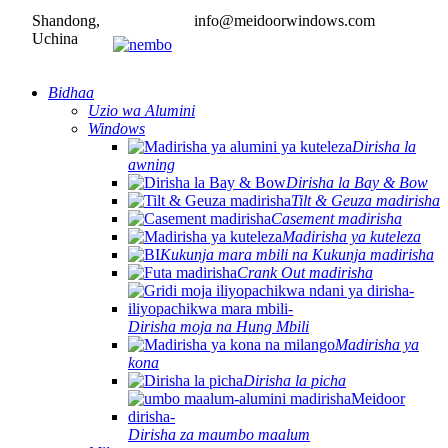
Shandong,
info@meidoorwindows.com
Uchina
Bidhaa
Uzio wa Alumini
Windows
Dirisha la
awning
Dirisha la Bay & Bow
Tilt & Geuza madirisha
Casement madirisha
Madirisha ya kuteleza
Kukunja mara mbili na Kukunja madirisha
Crank Out madirisha
Dirisha moja na Hung Mbili
Madirisha ya
kona
Dirisha la picha
Dirisha za maumbo maalum