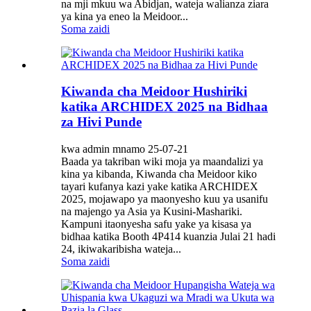
na mji mkuu wa Abidjan, wateja walianza ziara
ya kina ya eneo la Meidoor...
Soma zaidi
Kiwanda cha Meidoor Hushiriki
katika ARCHIDEX 2025 na Bidhaa
za Hivi Punde
kwa admin mnamo 25-07-21
Baada ya takriban wiki moja ya maandalizi ya
kina ya kibanda, Kiwanda cha Meidoor kiko
tayari kufanya kazi yake katika ARCHIDEX
2025, mojawapo ya maonyesho kuu ya usanifu
na majengo ya Asia ya Kusini-Mashariki.
Kampuni itaonyesha safu yake ya kisasa ya
bidhaa katika Booth 4P414 kuanzia Julai 21 hadi
24, ikiwakaribisha wateja...
Soma zaidi