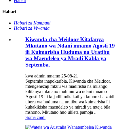
Habari
Habari
Habari za Kampuni
Habari za Viwanda
Kiwanda cha Meidoor Kitafanya
Mkutano wa Ndani mnamo Agosti 19
ili Kuimarisha Huduma na Uratibu
wa Maendeleo ya Mradi Kabla ya
Septemba.
kwa admin mnamo 25-08-21
Septemba inapokaribia, Kiwanda cha Meidoor,
mtengenezaji mkuu wa madirisha na milango,
kilifanya mkutano muhimu wa ndani mnamo
Agosti 19 ili kujadili mikakati ya kuboresha zaidi
ubora wa huduma na uratibu wa kuimarisha ili
kuhakikisha maendeleo ya miradi ya mteja bila
mshono. Mkutano huo ulileta pamoja ...
Soma zaidi