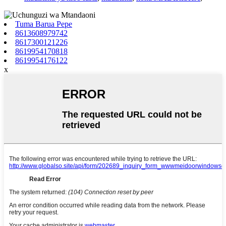
Tuma Barua Pepe
8613608979742
8617300121226
8619954170818
8619954176122
x