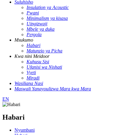
Suluhisho
Insulation ya Acoustic
Pwani
Minimalism ya kisasa
Uingizwaji
Mbele ya duka
Pergola
Msukumo
Habari
Matunzio ya Picha
Kwa nini Meidoor
Kuhusu Sisi
Ufanisi wa Nishati
Vyeti
Miradi
Wasiliana Nasi
Maswali Yanayoulizwa Mara kwa Mara
EN
Habari
Nyumbani