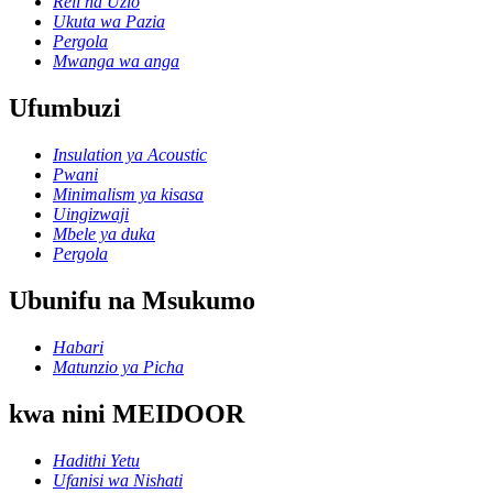
Reli na Uzio
Ukuta wa Pazia
Pergola
Mwanga wa anga
Ufumbuzi
Insulation ya Acoustic
Pwani
Minimalism ya kisasa
Uingizwaji
Mbele ya duka
Pergola
Ubunifu na Msukumo
Habari
Matunzio ya Picha
kwa nini MEIDOOR
Hadithi Yetu
Ufanisi wa Nishati