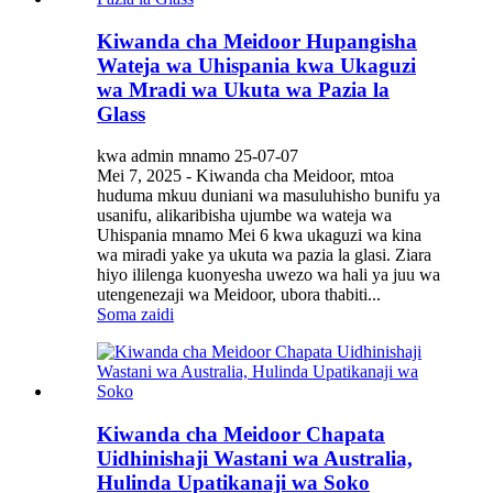
Kiwanda cha Meidoor Hupangisha
Wateja wa Uhispania kwa Ukaguzi
wa Mradi wa Ukuta wa Pazia la
Glass
kwa admin mnamo 25-07-07
Mei 7, 2025 - Kiwanda cha Meidoor, mtoa
huduma mkuu duniani wa masuluhisho bunifu ya
usanifu, alikaribisha ujumbe wa wateja wa
Uhispania mnamo Mei 6 kwa ukaguzi wa kina
wa miradi yake ya ukuta wa pazia la glasi. Ziara
hiyo ililenga kuonyesha uwezo wa hali ya juu wa
utengenezaji wa Meidoor, ubora thabiti...
Soma zaidi
Kiwanda cha Meidoor Chapata
Uidhinishaji Wastani wa Australia,
Hulinda Upatikanaji wa Soko