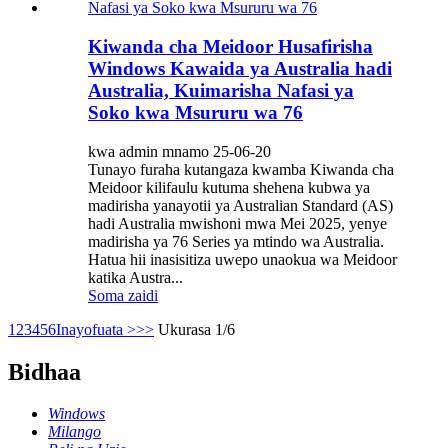
Kiwanda cha Meidoor Husafirisha
Windows Kawaida ya Australia hadi
Australia, Kuimarisha Nafasi ya
Soko kwa Msururu wa 76
kwa admin mnamo 25-06-20
Tunayo furaha kutangaza kwamba Kiwanda cha
Meidoor kilifaulu kutuma shehena kubwa ya
madirisha yanayotii ya Australian Standard (AS)
hadi Australia mwishoni mwa Mei 2025, yenye
madirisha ya 76 Series ya mtindo wa Australia.
Hatua hii inasisitiza uwepo unaokua wa Meidoor
katika Austra...
Soma zaidi
1
2
3
4
5
6
Inayofuata >
>>
Ukurasa 1/6
Bidhaa
Windows
Milango