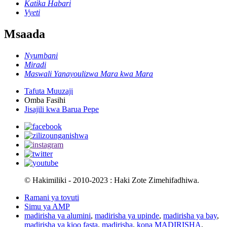
Katika Habari
Vyeti
Msaada
Nyumbani
Miradi
Maswali Yanayoulizwa Mara kwa Mara
Tafuta Muuzaji
Omba Fasihi
Jisajili kwa Barua Pepe
© Hakimiliki - 2010-2023 : Haki Zote Zimehifadhiwa.
Ramani ya tovuti
Simu ya AMP
madirisha ya alumini
,
madirisha ya upinde
,
madirisha ya bay
,
madirisha ya kioo fasta
,
madirisha
,
kona MADIRISHA
,