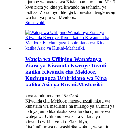
ujumbe wa wateja wa Kivietinamu mnamo Mei 9
kwa ziara ya kina ya kiwanda na tathmini ya
bidhaa. Ziara hiyo ililenga kuonesha utengenezaji
wa hali ya juu wa Meidoor...
Soma zaidi
Wateja wa Ufilipino Wanafanya
Ziara ya Kiwanda Kwenye Tovuti
katika Kiwanda cha Meidoor,
Kuchunguza Ushirikiano wa Kina
katika Asia ya Kusini-Mashariki.
kwa admin mnamo 25-07-04
Kiwanda cha Meidoor, mtengenezaji mkuu wa
kimataifa wa madirisha na milango ya alumini ya
hali ya juu, alikaribisha kwa furaha ujumbe wa
wateja wa Ufilipino kwa ziara ya kina ya
kiwanda wiki iliyopita. Ziara hiyo,
iliyohudhuriwa na washirika wakuu, wasanifu