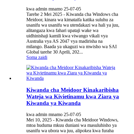
kwa admin mnamo 25-07-05
Tarehe 2 Mei 2025 - Kiwanda cha Windows cha
Meidoor, kinara wa kimataifa katika suluhu za
usanifu wa usanifu wa utendakazi wa hali ya juu,
alitangaza kwa fahari upataji wake wa
uidhinishaji kamili kwa viwango vikali vya
Australia vya AS 2047 vya madirisha na
milango. Baada ya ukaguzi wa mwisho wa SAI
Global tarehe 30 Aprili, 202...
Soma zaidi
Kiwanda cha Meidoor Kinakaribisha
Wateja wa Kivietinamu kwa Ziara ya
Kiwanda ya Kiwanda
kwa admin mnamo 25-07-05
Mei 10, 2025 - Kiwanda cha Meidoor Windows,
mtoa huduma mkuu duniani wa masuluhisho ya
usanifu wa ubora wa juu, alipokea kwa furaha